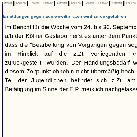
Chronik
Lexikon
Chronik
Lexikon
Chronik
Lexikon
Chronik
Lexikon
Chronik
Lexikon
Ermittlungen gegen Edelwewißpiraten wird zurückgefahren
Im Bericht für die Woche vom 24. bis 30. Septemb
a/b der Kölner Gestapo heißt es unter dem Punkt
dass die "Bearbeitung von Vorgängen gegen sog
im Hinblick auf die z.Zt. vorliegenden kr
zurückgestellt" würden. Der Handlungsbedarf 
diesem Zeitpunkt ohnehin nicht übermäßig hoch e
Teil der Jugendlichen befindet sich z.Zt. a
Betätigung im Sinne der E.P. merklich nachgelasse