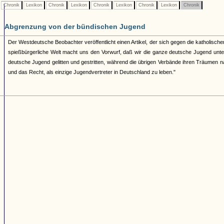
Chronik
Lexikon
Chronik
Lexikon
Chronik
Lexikon
Chronik
Lexikon
Chronik
Abgrenzung von der bündischen Jugend
Der Westdeutsche Beobachter veröffentlicht einen Artikel, der sich gegen die katholischen 
spießbürgerliche Welt macht uns den Vorwurf, daß wir die ganze deutsche Jugend unte
deutsche Jugend gelitten und gestritten, während die übrigen Verbände ihren Träumen nac
und das Recht, als einzige Jugendvertreter in Deutschland zu leben."