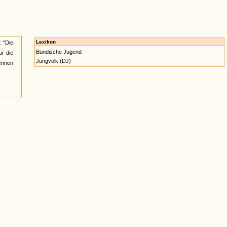
Lexikon
: "Die
Bündische Jugend
ür die
Jungvolk (DJ)
nennen