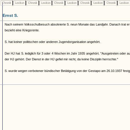
Chronik
Lexikon
Chronik
Lexikon
Chronik
Lexikon
Chronik
Lexikon
Chronik
Lexikon
Ernst S.
Nach seinem Volksschulbesuch absolvierte S. neun Monate das Landjahr. Danach trat er be
bezieht eine Kriegsrente.
S. hat keiner politischen oder anderen Jugendorganisation angehört.
Der HJ hat S. lediglich für 3 oder 4 Wochen im Jahr 1935 angehört. "Ausgetreten oder a
der HJ gehört. Der Dienst in der HJ gefiel mir nicht, da keine Disziplin herrschte."
S. wurde wegen verbotener bündischer Betätigung von der Gestapo am 26.10.1937 festg