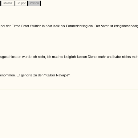
Chronik
Gruppe
Person
i der Firma Peter Stühlen in Köln-Kalk als Formerlehrling ein. Der Vater ist kriegsbeschädi
usgeschlossen wurde ich nicht, ich machte lediglich keinen Dienst mehr und habe nichts me
enommen. Er gehörte zu den "Kalker Navajos".