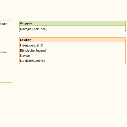
Gruppen
gt und
Navajos (Köln-Kalk)
Lexikon
Hitlerjugend (HJ)
Bündische Jugend
hr von
Navajo
Landjahr/Landhilfe