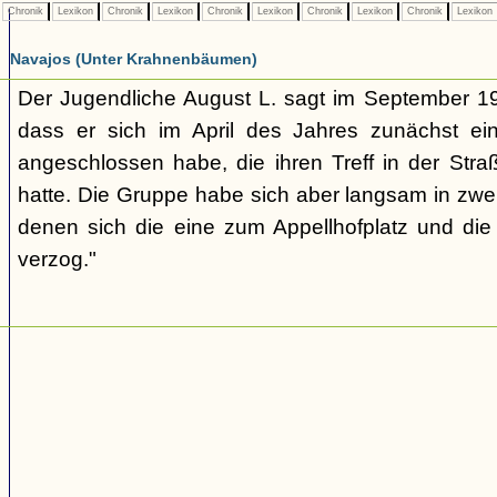
Chronik
Lexikon
Chronik
Lexikon
Chronik
Lexikon
Chronik
Lexikon
Chronik
Lexikon
Navajos (Unter Krahnenbäumen)
Der Jugendliche August L. sagt im September 1
dass er sich im April des Jahres zunächst e
angeschlossen habe, die ihren Treff in der St
hatte. Die Gruppe habe sich aber langsam in zwe
denen sich die eine zum Appellhofplatz und di
verzog."