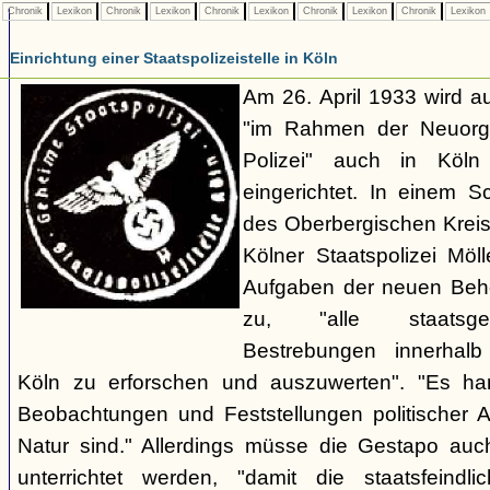
Chronik
Lexikon
Chronik
Lexikon
Chronik
Lexikon
Chronik
Lexikon
Chronik
Lexikon
Einrichtung einer Staatspolizeistelle in Köln
Am 26. April 1933 wird au
"im Rahmen der Neuorgan
Polizei" auch in Köln e
eingerichtet. In einem 
des Oberbergischen Kreise
Kölner Staatspolizei Möl
Aufgaben der neuen Behör
zu, "alle staatsgefä
Bestrebungen innerhalb
Köln zu erforschen und auszuwerten". "Es ha
Beobachtungen und Feststellungen politischer Art,
Natur sind." Allerdings müsse die Gestapo auc
unterrichtet werden, "damit die staatsfeind