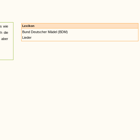
Lexikon
ns wie
Bund Deutscher Mädel (BDM)
ch die
Lieder
l aber