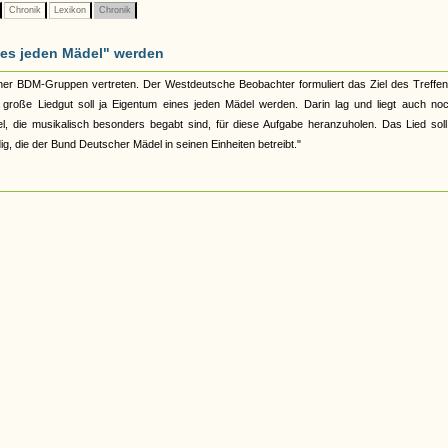
Chronik
Lexikon
Chronik
nes jeden Mädel" werden
lner BDM-Gruppen vertreten. Der Westdeutsche Beobachter formuliert das Ziel des Treffe
as große Liedgut soll ja Eigentum eines jeden Mädel werden. Darin lag und liegt auch no
del, die musikalisch besonders begabt sind, für diese Aufgabe heranzuholen. Das Lied sol
, die der Bund Deutscher Mädel in seinen Einheiten betreibt."