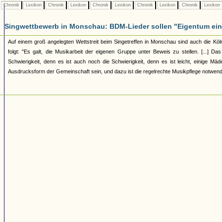
Chronik
Lexikon
Chronik
Lexikon
Chronik
Lexikon
Chronik
Lexikon
Chronik
Lexikon
Singwettbewerb in Monschau: BDM-Lieder sollen "Eigentum ei
Auf einem groß angelegten Wettstreit beim Singetreffen in Monschau sind auch die Kö
folgt: "Es galt, die Musikarbeit der eigenen Gruppe unter Beweis zu stellen. [...] D
Schwierigkeit, denn es ist auch noch die Schwierigkeit, denn es ist leicht, einige Mä
Ausdrucksform der Gemeinschaft sein, und dazu ist die regelrechte Musikpflege notwendig