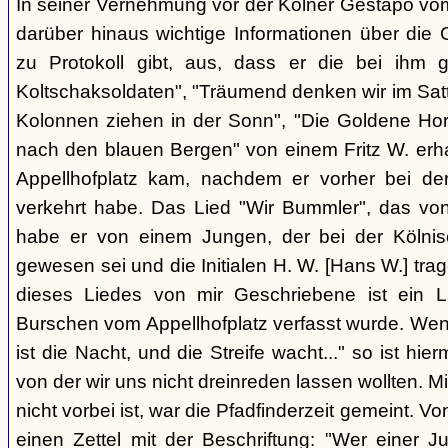
In seiner Vernehmung vor der Kölner Gestapo vom
darüber hinaus wichtige Informationen über die 
zu Protokoll gibt, aus, dass er die bei ihm 
Koltschaksoldaten", "Träumend denken wir im Satt
Kolonnen ziehen in der Sonn", "Die Goldene Ho
nach den blauen Bergen" von einem Fritz W. erh
Appellhofplatz kam, nachdem er vorher bei de
verkehrt habe. Das Lied "Wir Bummler", das vo
habe er von einem Jungen, der bei der Kölnisc
gewesen sei und die Initialen H. W. [Hans W.] tra
dieses Liedes von mir Geschriebene ist ein 
Burschen vom Appellhofplatz verfasst wurde. Wenn 
ist die Nacht, und die Streife wacht..." so ist hier
von der wir uns nicht dreinreden lassen wollten. Mit
nicht vorbei ist, war die Pfadfinderzeit gemeint.
einen Zettel mit der Beschriftung: "Wer einer J