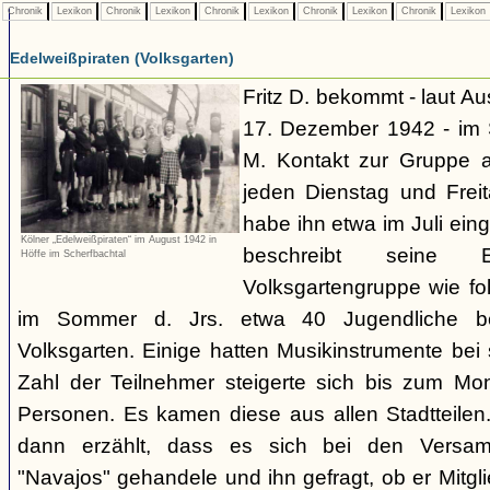
Chronik
Lexikon
Chronik
Lexikon
Chronik
Lexikon
Chronik
Lexikon
Chronik
Lexikon
Edelweißpiraten (Volksgarten)
Fritz D. bekommt - laut A
17. Dezember 1942 - im
M. Kontakt zur Gruppe 
jeden Dienstag und Frei
habe ihn etwa im Juli ei
Kölner „Edelweißpiraten“ im August 1942 in
beschreibt seine 
Höffe im Scherfbachtal
Volksgartengruppe wie fo
im Sommer d. Jrs. etwa 40 Jugendliche bei
Volksgarten. Einige hatten Musikinstrumente bei
Zahl der Teilnehmer steigerte sich bis zum Mo
Personen. Es kamen diese aus allen Stadtteilen
dann erzählt, dass es sich bei den Versa
"Navajos" gehandele und ihn gefragt, ob er Mitgl