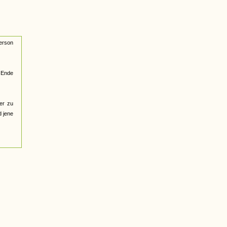
erson
g Ende
er zu
d jene