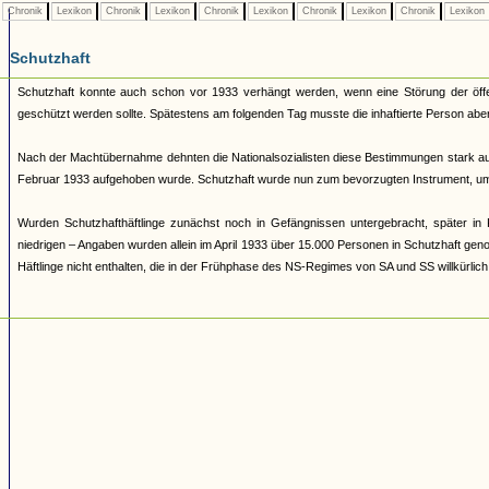
Chronik
Lexikon
Chronik
Lexikon
Chronik
Lexikon
Chronik
Lexikon
Chronik
Lexikon
Schutzhaft
Schutzhaft konnte auch schon vor 1933 verhängt werden, wenn eine Störung der öffen
geschützt werden sollte. Spätestens am folgenden Tag musste die inhaftierte Person abe
Nach der Machtübernahme dehnten die Nationalsozialisten diese Bestimmungen stark aus 
Februar 1933 aufgehoben wurde. Schutzhaft wurde nun zum bevorzugten Instrument, um
Wurden Schutzhafthäftlinge zunächst noch in Gefängnissen untergebracht, später in 
niedrigen – Angaben wurden allein im April 1933 über 15.000 Personen in Schutzhaft ge
Häftlinge nicht enthalten, die in der Frühphase des NS-Regimes von SA und SS willkürlic