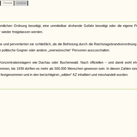
Chronik
Lexikon
tlichen Ordnung beseitigt, eine unmittelbar drohende Gefahr beseitigt oder die eigene P
r wieder freigelassen werden.
und pervertierten sie schließlich, als die Befristung durch die Reichstagsbrandverordnun
 politische Gegner oder andere „unerwünschte“ Personen auszuschalten.
Konzentrationslagern wie Dachau oder Buchenwald. Nach offiziellen – und damit wohl eh
nommen, bis 1939 dürften es mehr als 500.000 Menschen gewesen sein. In diesen Zahlen sin
h festgenommen und in den berüchtigtren „wilden“ KZ inhaftiert und misshandelt wurden.