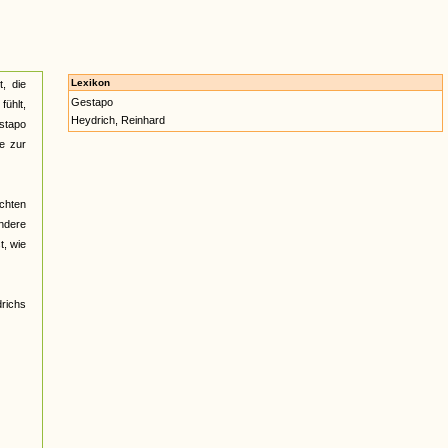
Lexikon
t, die
Gestapo
fühlt,
Heydrich, Reinhard
stapo
e zur
ichten
ndere
t, wie
richs