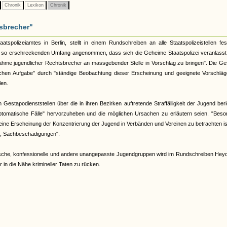
Chronik
Lexikon
Chronik
sbrecher"
spolizeiamtes in Berlin, stellt in einem Rundschreiben an alle Staatspolizeistellen fes
en so erschreckenden Umfang angenommen, dass sich die Geheime Staatspolizei veranlasst 
hme jugendlicher Rechtsbrecher an massgebender Stelle in Vorschlag zu bringen". Die Ge
ischen Aufgabe" durch "ständige Beobachtung dieser Erscheinung und geeignete Vorschläg
len.
 Gestapodienststellen über die in ihren Bezirken auftretende Straffälligkeit der Jugend ber
tomatische Fälle" hervorzuheben und die möglichen Ursachen zu erläutern seien. "Beso
eine Erscheinung der Konzentrierung der Jugend in Verbänden und Vereinen zu betrachten is
e, Sachbeschädigungen".
che, konfessionelle und andere unangepasste Jugendgruppen wird im Rundschreiben Heyd
r in die Nähe krimineller Taten zu rücken.