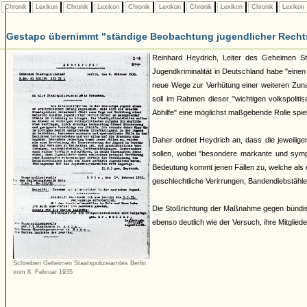
Chronik
Lexikon
Chronik
Lexikon
Chronik
Lexikon
Chronik
Lexikon
Chronik
Lexikon
Gestapo übernimmt "ständige Beobachtung jugendlicher Recht
Reinhard Heydrich, Leiter des Geheimen Staat
Jugendkriminalität in Deutschland habe "ein
neue Wege zur Verhütung einer weiteren Zuna
soll im Rahmen dieser "wichtigen volkspolit
Abhilfe" eine möglichst maßgebende Rolle spie
Daher ordnet Heydrich an, dass die jeweiligen
sollen, wobei "besondere markante und symp
Bedeutung kommt jenen Fällen zu, welche als 
geschlechtliche Verirrungen, Bandendiebstähl
Die Stoßrichtung der Maßnahme gegen bündis
ebenso deutlich wie der Versuch, ihre Mitgliede
Schreiben Geheimen Staatspolizeiamtes Berlin
vom 8. Februar 1935