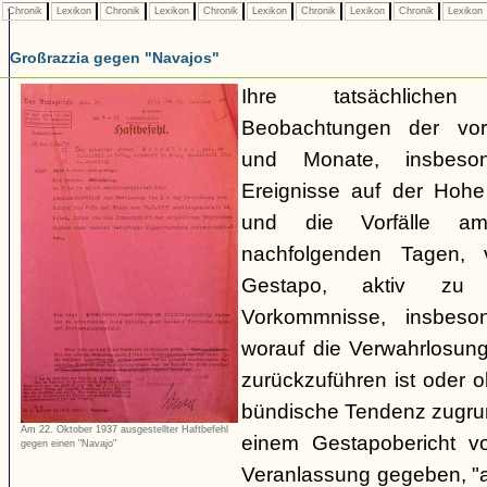
Chronik
Lexikon
Chronik
Lexikon
Chronik
Lexikon
Chronik
Lexikon
Chronik
Lexikon
Großrazzia gegen "Navajos"
Ihre tatsächliche
Beobachtungen der vo
und Monate, insbeso
Ereignisse auf der Hoh
und die Vorfälle a
nachfolgenden Tagen, 
Gestapo, aktiv zu 
Vorkommnisse, insbeson
worauf die Verwahrlosun
zurückzuführen ist oder 
bündische Tendenz zugrund
Am 22. Oktober 1937 ausgestellter Haftbefehl
einem Gestapobericht v
gegen einen "Navajo"
Veranlassung gegeben, "a