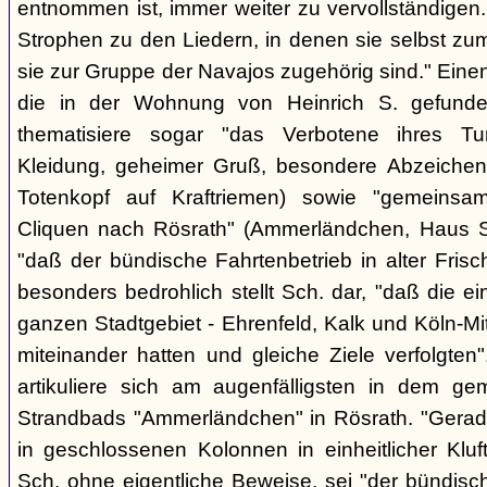
entnommen ist, immer weiter zu vervollständigen
Strophen zu den Liedern, in denen sie selbst zu
sie zur Gruppe der Navajos zugehörig sind." Einen
die in der Wohnung von Heinrich S. gefunden
thematisiere sogar "das Verbotene ihres Tuns
Kleidung, geheimer Gruß, besondere Abzeichen (z
Totenkopf auf Kraftriemen) sowie "gemeinsa
Cliquen nach Rösrath" (Ammerländchen, Haus St
"daß der bündische Fahrtenbetrieb in alter Frisch
besonders bedrohlich stellt Sch. dar, "daß die 
ganzen Stadtgebiet - Ehrenfeld, Kalk und Köln-M
miteinander hatten und gleiche Ziele verfolgt
artikuliere sich am augenfälligsten in dem ge
Strandbads "Ammerländchen" in Rösrath. "Gerade
in geschlossenen Kolonnen in einheitlicher Kluft 
Sch. ohne eigentliche Beweise, sei "der bündisc