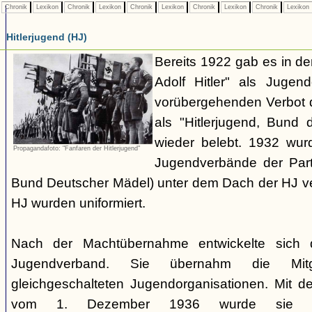
Chronik
Lexikon
Chronik
Lexikon
Chronik
Lexikon
Chronik
Lexikon
Chronik
Lexikon
Hitlerjugend (HJ)
Bereits 1922 gab es in 
Adolf Hitler" als Jugen
vorübergehenden Verbot d
als "Hitlerjugend, Bund 
wieder belebt. 1932 wurd
Propagandafoto: "Fanfaren der Hitlerjugend"
Jugendverbände der Part
Bund Deutscher Mädel) unter dem Dach der HJ vere
HJ wurden uniformiert.
Nach der Machtübernahme entwickelte sich 
Jugendverband. Sie übernahm die Mitgl
gleichgeschalteten Jugendorganisationen. Mit 
vom 1. Dezember 1936 wurde sie zu