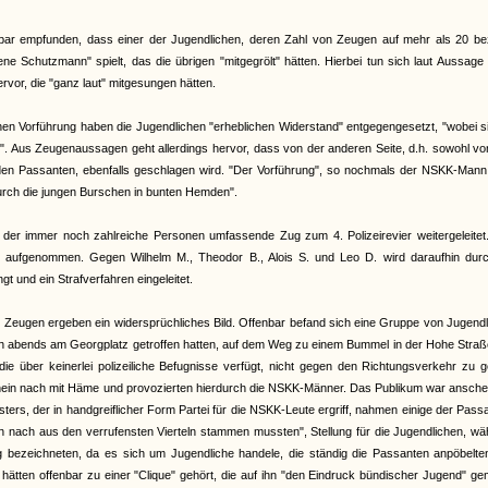
bar empfunden, dass einer der Jugendlichen, deren Zahl von Zeugen auf mehr als 20 bezi
ene Schutzmann" spielt, das die übrigen "mitgegrölt" hätten. Hierbei tun sich laut Aussage
or, die "ganz laut" mitgesungen hätten.
chen Vorführung haben die Jugendlichen "erheblichen Widerstand" entgegengesetzt, "wobei s
". Aus Zeugenaussagen geht allerdings hervor, dass von der anderen Seite, d.h. sowohl v
n Passanten, ebenfalls geschlagen wird. "Der Vorführung", so nochmals der NSKK-Mann,
durch die jungen Burschen in bunten Hemden".
 der immer noch zahlreiche Personen umfassende Zug zum 4. Polizeirevier weitergeleitet
e aufgenommen. Gegen Wilhelm M., Theodor B., Alois S. und Leo D. wird daraufhin durc
t und ein Strafverfahren eingeleitet.
r Zeugen ergeben ein widersprüchliches Bild. Offenbar befand sich eine Gruppe von Jugend
ch abends am Georgplatz getroffen hatten, auf dem Weg zu einem Bummel in der Hohe Straß
ie über keinerlei polizeiliche Befugnisse verfügt, nicht gegen den Richtungsverkehr zu 
schein nach mit Häme und provozierten hierdurch die NSKK-Männer. Das Publikum war ansch
rs, der in handgreiflicher Form Partei für die NSKK-Leute ergriff, nahmen einige der Pass
n nach aus den verrufensten Vierteln stammen mussten", Stellung für die Jugendlichen, w
g bezeichneten, da es sich um Jugendliche handele, die ständig die Passanten anpöbelte
n hätten offenbar zu einer "Clique" gehört, die auf ihn "den Eindruck bündischer Jugend" g