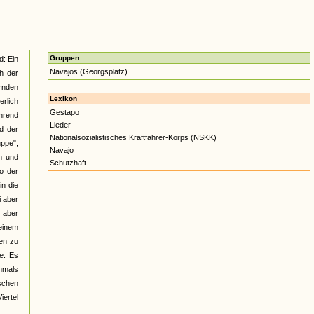
Gruppen
d: Ein
Navajos (Georgsplatz)
h der
rnden
Lexikon
erlich
Gestapo
hrend
Lieder
d der
Nationalsozialistisches Kraftfahrer-Korps (NSKK)
uppe",
Navajo
n und
Schutzhaft
so der
in die
i aber
 aber
 einem
en zu
e. Es
chmals
schen
iertel