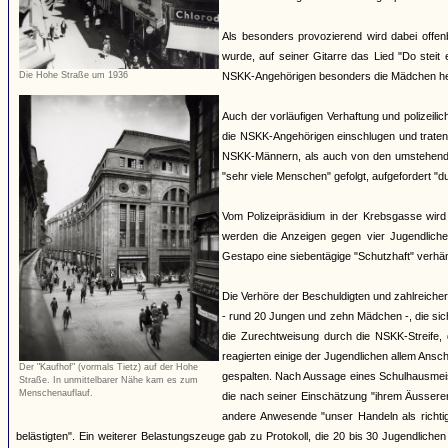
Als besonders provozierend wird dabei offen
wurde, auf seiner Gitarre das Lied "Do steit 
Die Hohe Straße um 1936
NSKK-Angehörigen besonders die Mädchen herv
Auch der vorläufigen Verhaftung und polizeili
die NSKK-Angehörigen einschlugen und traten
NSKK-Männern, als auch von den umstehende
"sehr viele Menschen" gefolgt, aufgefordert "
Vom Polizeipräsidium in der Krebsgasse wird
werden die Anzeigen gegen vier Jugendlich
Gestapo eine siebentägige "Schutzhaft" verhäng
Die Verhöre der Beschuldigten und zahlreiche
- rund 20 Jungen und zehn Mädchen -, die si
die Zurechtweisung durch die NSKK-Streife, d
reagierten einige der Jugendlichen allem An
Der "Kaufhof" (vormals Tietz) auf der Hohe
gespalten. Nach Aussage eines Schulhausmeiste
Straße. In unmittelbarer Nähe kam es zum
Menschenauflauf.
die nach seiner Einschätzung "ihrem Äussere
andere Anwesende "unser Handeln als richti
belästigten". Ein weiterer Belastungszeuge gab zu Protokoll, die 20 bis 30 Jugendliche