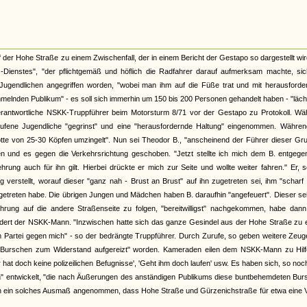
er Hohe Straße zu einem Zwischenfall, der in einem Bericht der Gestapo so dargestellt wir
Dienstes", "der pflichtgemäß und höflich die Radfahrer darauf aufmerksam machte, sic
Jugendlichen angegriffen worden, "wobei man ihm auf die Füße trat und mit herausforde
lnden Publikum" - es soll sich immerhin um 150 bis 200 Personen gehandelt haben - "läch
rantwortliche NSKK-Truppführer beim Motorsturm 8/71 vor der Gestapo zu Protokoll. Wä
ufene Jugendliche "gegrinst" und eine "herausfordernde Haltung" eingenommen. Währen
otte von 25-30 Köpfen umzingelt". Nun sei Theodor B., "anscheinend der Führer dieser Gr
 und es gegen die Verkehrsrichtung geschoben. "Jetzt stellte ich mich dem B. entgege
rung auch für ihn gilt. Hierbei drückte er mich zur Seite und wollte weiter fahren." Er, 
verstellt, worauf dieser "ganz nah - Brust an Brust" auf ihn zugetreten sei, ihm "scharf 
getreten habe. Die übrigen Jungen und Mädchen haben B. daraufhin "angefeuert". Dieser se
rung auf die andere Straßenseite zu folgen, "bereitwilligst" nachgekommen, habe dann
indert der NSKK-Mann. "Inzwischen hatte sich das ganze Gesindel aus der Hohe Straße zu
artei gegen mich" - so der bedrängte Truppführer. Durch Zurufe, so geben weitere Zeug
e Burschen zum Widerstand aufgereizt" worden. Kameraden eilen dem NSKK-Mann zu Hilf
 hat doch keine polizeilichen Befugnisse', 'Geht ihm doch laufen' usw. Es haben sich, so no
n" entwickelt, "die nach Äußerungen des anständigen Publikums diese buntbehemdeten Bur
lich ein solches Ausmaß angenommen, dass Hohe Straße und Gürzenichstraße für etwa eine V