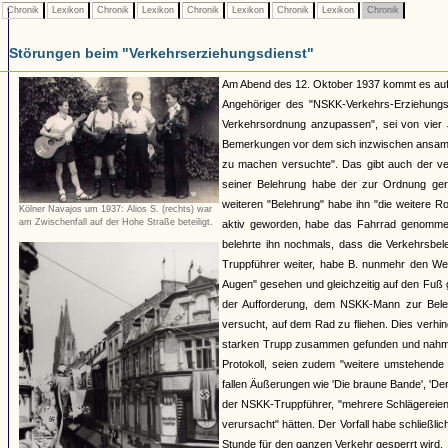
Chronik
Lexikon
Chronik
Lexikon
Chronik
Lexikon
Chronik
Lexikon
Chronik
Störungen beim "Verkehrserziehungsdienst"
Am Abend des 12. Oktober 1937 kommt es auf d
Angehöriger des "NSKK-Verkehrs-Erziehungs-
Verkehrsordnung anzupassen", sei von vier 
Bemerkungen vor dem sich inzwischen ansamme
zu machen versuchte". Das gibt auch der ve
seiner Belehrung habe der zur Ordnung ger
weiteren "Belehrung" habe ihn "die weitere R
Kölner Navajos um 1937: Alios S. (rechts) war
am Zwischenfall auf der Hohe Straße beteiligt.
aktiv geworden, habe das Fahrrad genommen
belehrte ihn nochmals, dass die Verkehrsbeleh
Truppführer weiter, habe B. nunmehr den Weg 
Augen" gesehen und gleichzeitig auf den Fuß 
der Aufforderung, dem NSKK-Mann zur Beleh
versucht, auf dem Rad zu fliehen. Dies verh
starken Trupp zusammen gefunden und nahm P
Protokoll, seien zudem "weitere umstehend
fallen Äußerungen wie 'Die braune Bande', 'Der
der NSKK-Truppführer, "mehrere Schlägereie
verursacht" hätten. Der Vorfall habe schließ
Stunde für den ganzen Verkehr gesperrt wird.