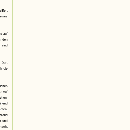
ffert
 eines
ie auf
on den
 sind
. Dort
h die
lichen
e. Auf
gehen,
einend
anten,
ährend
n und
emacht