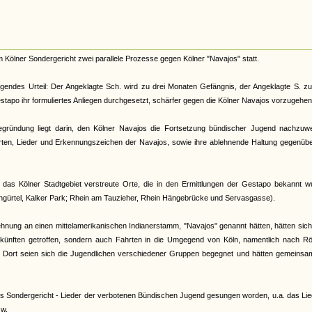
 Kölner Sondergericht zwei parallele Prozesse gegen Kölner "Navajos" statt.
gendes Urteil: Der Angeklagte Sch. wird zu drei Monaten Gefängnis, der Angeklagte S. z
estapo ihr formuliertes Anliegen durchgesetzt, schärfer gegen die Kölner Navajos vorzugehen
sbegründung liegt darin, den Kölner Navajos die Fortsetzung bündischer Jugend nachzuwe
ahrten, Lieder und Erkennungszeichen der Navajos, sowie ihre ablehnende Haltung gegenüb
 das Kölner Stadtgebiet verstreute Orte, die in den Ermittlungen der Gestapo bekannt w
rüngürtel, Kalker Park; Rhein am Tauzieher, Rhein Hängebrücke und Servasgasse).
nlehnung an einen mittelamerikanischen Indianerstamm, "Navajos" genannt hätten, hätten sich
ünften getroffen, sondern auch Fahrten in die Umgegend von Köln, namentlich nach Rö
Dort seien sich die Jugendlichen verschiedener Gruppen begegnet und hätten gemeinsa
s Sondergericht - Lieder der verbotenen Bündischen Jugend gesungen worden, u.a. das Li
sw.