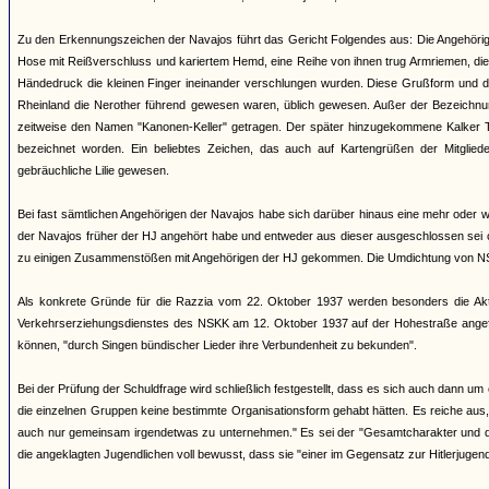
Zu den Erkennungszeichen der Navajos führt das Gericht Folgendes aus: Die Angehörige
Hose mit Reißverschluss und kariertem Hemd, eine Reihe von ihnen trug Armriemen, die
Händedruck die kleinen Finger ineinander verschlungen wurden. Diese Grußform und de
Rheinland die Nerother führend gewesen waren, üblich gewesen. Außer der Bezeichnun
zeitweise den Namen "Kanonen-Keller" getragen. Der später hinzugekommene Kalker Tr
bezeichnet worden. Ein beliebtes Zeichen, das auch auf Kartengrüßen der Mitgliede
gebräuchliche Lilie gewesen.
Bei fast sämtlichen Angehörigen der Navajos habe sich darüber hinaus eine mehr oder 
der Navajos früher der HJ angehört habe und entweder aus dieser ausgeschlossen sei ode
zu einigen Zusammenstößen mit Angehörigen der HJ gekommen. Die Umdichtung von NS-Lie
Als konkrete Gründe für die Razzia vom 22. Oktober 1937 werden besonders die Ak
Verkehrserziehungsdienstes des NSKK am 12. Oktober 1937 auf der Hohestraße angefüh
können, "durch Singen bündischer Lieder ihre Verbundenheit zu bekunden".
Bei der Prüfung der Schuldfrage wird schließlich festgestellt, dass es sich auch dann 
die einzelnen Gruppen keine bestimmte Organisationsform gehabt hätten. Es reiche a
auch nur gemeinsam irgendetwas zu unternehmen." Es sei der "Gesamtcharakter und di
die angeklagten Jugendlichen voll bewusst, dass sie "einer im Gegensatz zur Hitlerjugen