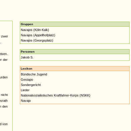
Gruppen
Navajos (Köln-Kalk)
Navajos (Appellhofplatz)
u zwei
Navajos (Georgsplatz)
.
Personen
isen.
Jakob S.
er der
Lexikon
Bündische Jugend
urden
Gestapo
Sondergericht
Lieder
 nicht
Nationalsozialistisches Kraftfahrer-Korps (NSKK)
srath
Navajo
m den
ed von