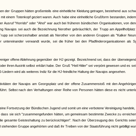
n der Gruppen hätten großenteils eine einheitliche Kleidung getragen, bestehend aus sch
 mit einem Totenkopf geziert waren. Auch habe eine einheitliche Grußform bestanden, inde
r Ausruf "Horrido" oder "Ahoi" war auch bei früheren bündischen Organisationen, von de
g Navajos sei auch die Bezeichnung Nerother gebräuchlich, der Trupp am Appellhofplatz
upp sei scherzeshalber anstatt als Nerother von den anderen Gruppen als "Kalker Neuro
r untereinander verwandt wurde, sei die früher bei den Pfadfinderorganisationen als S
weniger offene Ablehnung gegenüber der HJ gezeigt. Bezeichnend sei, dass der überwiegend
r ihren Austritt selbst erklärt habe. Der Gruß "Heil Hitler" sei verpönt gewesen und es se
dern wird als weiteres Indiz für die HJ-feindliche Haltung der Navajos angesehen.
tivitäten der Navajos am Georgsplatz und der offene Zusammenstoß mit den Angehörige
rt. Selbst nach den Verhaftungen einer Reihe von Personen hätten diese es nicht unterl
um eine Fortsetzung der Bündischen Jugend und somit um eine verbotene Vereinigung handele
us, dass sie sich "zusammengefunden hätten, um gemeinsam bestimmte Zwecke zu erreichen
e gesamte Geisteshaltung zu berücksichtigen". Nach der Überzeugung des Gerichts seien
d stehenden Gruppe angehörten und daß ihr Treiben von der Staatsführung nicht gebilligt wur