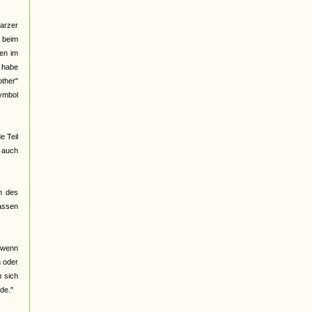
warzer
m beim
nen im
 habe
ther"
ymbol
e Teil
i auch
n des
assen
, wenn
 oder
 sich
de."