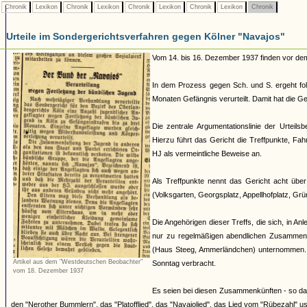
Chronik
Lexikon
Chronik
Lexikon
Chronik
Lexikon
Chronik
Lexikon
Chronik
Urteile im Sondergerichtsverfahren gegen Kölner "Navajos"
Vom 14. bis 16. Dezember 1937 finden vor dem
In dem Prozess gegen Sch. und S. ergeht fol
Monaten Gefängnis verurteilt. Damit hat die G
Die zentrale Argumentationslinie der Urteil
Hierzu führt das Gericht die Treffpunkte, F
HJ als vermeintliche Beweise an.
Als Treffpunkte nennt das Gericht acht über
(Volksgarten, Georgsplatz, Appellhofplatz, G
Die Angehörigen dieser Treffs, die sich, in A
nur zu regelmäßigen abendlichen Zusammenk
(Haus Steeg, Ammerländchen) unternommen. 
Artikel aus dem "Westdeutschen Beobachter"
Sonntag verbracht.
vom 18. Dezember 1937
Es seien bei diesen Zusammenkünften - so da
den "Nerother Bummlern", das "Platofflied", das "Navajolied", das Lied vom "Rübezahl" u