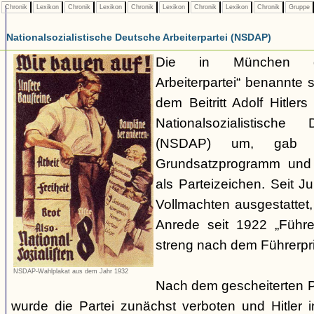
Chronik
Lexikon
Chronik
Lexikon
Chronik
Lexikon
Chronik
Lexikon
Chronik
Gruppe
Nationalsozialistische Deutsche Arbeiterpartei (NSDAP)
Die in München ge
Arbeiterpartei“ benannte 
dem Beitritt Adolf Hitle
Nationalsozialistische 
(NSDAP) um, gab s
Grundsatzprogramm und
als Parteizeichen. Seit Ju
Vollmachten ausgestattet,
Anrede seit 1922 „Führe
streng nach dem Führerpri
NSDAP-Wahlplakat aus dem Jahr 1932
Nach dem gescheiterten 
wurde die Partei zunächst verboten und Hitler i