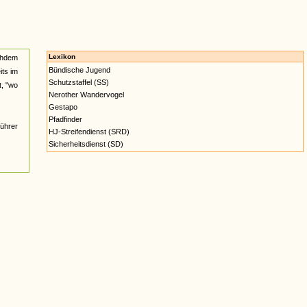
Lexikon
achdem
Bündische Jugend
its im
Schutzstaffel (SS)
, "wo
Nerother Wandervogel
Gestapo
Pfadfinder
Führer
HJ-Streifendienst (SRD)
Sicherheitsdienst (SD)