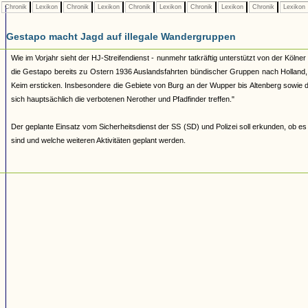
Chronik
Lexikon
Chronik
Lexikon
Chronik
Lexikon
Chronik
Lexikon
Chronik
Lexikon
Gestapo macht Jagd auf illegale Wandergruppen
Wie im Vorjahr sieht der HJ-Streifendienst - nunmehr tatkräftig unterstützt von der Köl
die Gestapo bereits zu Ostern 1936 Auslandsfahrten bündischer Gruppen nach Holland, B
Keim ersticken. Insbesondere die Gebiete von Burg an der Wupper bis Altenberg sowi
sich hauptsächlich die verbotenen Nerother und Pfadfinder treffen."
Der geplante Einsatz vom Sicherheitsdienst der SS (SD) und Polizei soll erkunden, ob e
sind und welche weiteren Aktivitäten geplant werden.