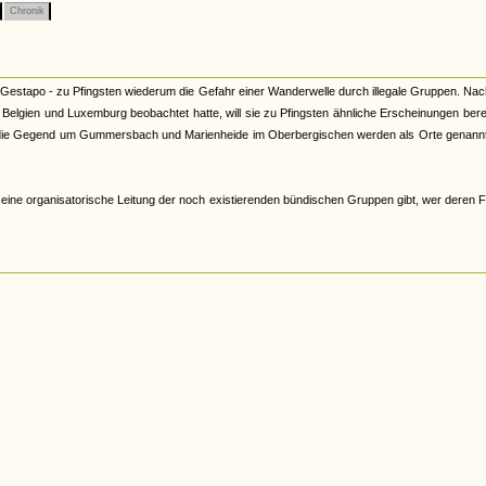
Chronik
ner Gestapo - zu Pfingsten wiederum die Gefahr einer Wanderwelle durch illegale Gruppen. N
elgien und Luxemburg beobachtet hatte, will sie zu Pfingsten ähnliche Erscheinungen bere
e die Gegend um Gummersbach und Marienheide im Oberbergischen werden als Orte genannt
s eine organisatorische Leitung der noch existierenden bündischen Gruppen gibt, wer deren 