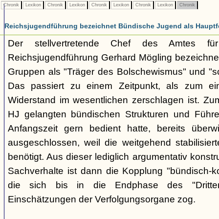
Chronik
Lexikon
Chronik
Lexikon
Chronik
Lexikon
Chronik
Lexikon
Chronik
Reichsjugendführung bezeichnet Bündische Jugend als Hauptf
Der stellvertretende Chef des Amtes fü
Reichsjugendführung Gerhard Mögling bezeichnet 
Gruppen als "Träger des Bolschewismus" und "sc
Das passiert zu einem Zeitpunkt, als zum ei
Widerstand im wesentlichen zerschlagen ist. Zum
HJ gelangten bündischen Strukturen und Führer
Anfangszeit gern bedient hatte, bereits überwi
ausgeschlossen, weil die weitgehend stabilisier
benötigt. Aus dieser lediglich argumentativ konst
Sachverhalte ist dann die Kopplung "bündisch-
die sich bis in die Endphase des "Dritte
Einschätzungen der Verfolgungsorgane zog.