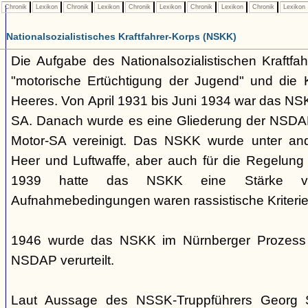
Chronik
Lexikon
Chronik
Lexikon
Chronik
Lexikon
Chronik
Lexikon
Chronik
Lexikon
Nationalsozialistisches Kraftfahrer-Korps (NSKK)
Die Aufgabe des Nationalsozialistischen Kraftfa
"motorische Ertüchtigung der Jugend" und die K
Heeres. Von April 1931 bis Juni 1934 war das NS
SA. Danach wurde es eine Gliederung der NSDAP
Motor-SA vereinigt. Das NSKK wurde unter and
Heer und Luftwaffe, aber auch für die Regelung 
1939 hatte das NSKK eine Stärke 
Aufnahmebedingungen waren rassistische Kriterie
1946 wurde das NSKK im Nürnberger Prozess a
NSDAP verurteilt.
Laut Aussage des NSSK-Truppführers Georg 