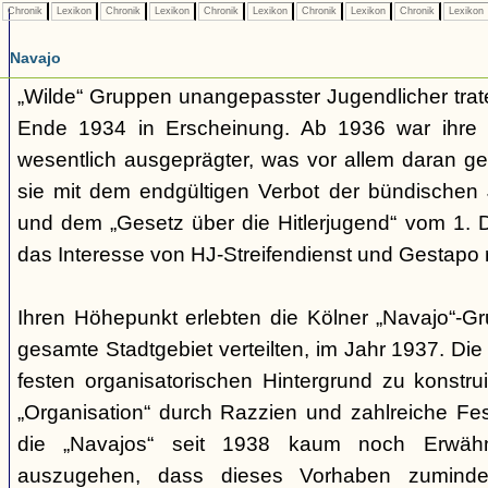
Chronik
Lexikon
Chronik
Lexikon
Chronik
Lexikon
Chronik
Lexikon
Chronik
Lexikon
Navajo
„Wilde“ Gruppen unangepasster Jugendlicher trate
Ende 1934 in Erscheinung. Ab 1936 war ihre 
wesentlich ausgeprägter, was vor allem daran ge
sie mit dem endgültigen Verbot der bündischen
und dem „Gesetz über die Hitlerjugend“ vom 1. 
das Interesse von HJ-Streifendienst und Gestapo 
Ihren Höhepunkt erlebten die Kölner „Navajo“-Gr
gesamte Stadtgebiet verteilten, im Jahr 1937. Di
festen organisatorischen Hintergrund zu konstru
„Organisation“ durch Razzien und zahlreiche F
die „Navajos“ seit 1938 kaum noch Erwähn
auszugehen, dass dieses Vorhaben zumindes