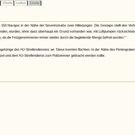
Chronik
Lexikon
Chronik
150 Navajos in der Nähe der Severinstraße zwei Hitlerjungen. Die Gestapo stellt den Vorfa
efanden, wurden, ohne dass überhaupt ein Grund vorhanden war, mit Luftpumpen rücksichtsl
en, da die Festgenommenen immer wieder durch die begleitende Menge befreit wurden."
gehörige des HJ-Streifendienstes an. Diese konnten flüchten. In der Nähe des Perlengrabe
zei und dem HJ-Streifendienst zum Polizeirevier gebracht werden sollte.