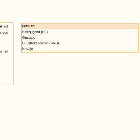
Lexikon
ll auf
Hitlerjugend (HJ)
os von
Gestapo
HJ-Streifendienst (SRD)
Navajo
ns, an