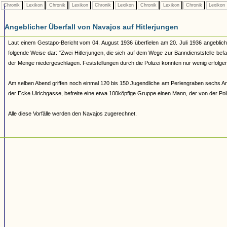
Chronik
Lexikon
Chronik
Lexikon
Chronik
Lexikon
Chronik
Lexikon
Chronik
Lexikon
Angeblicher Überfall von Navajos auf Hitlerjungen
Laut einem Gestapo-Bericht vom 04. August 1936 überfielen am 20. Juli 1936 angeblich 
folgende Weise dar: "Zwei Hitlerjungen, die sich auf dem Wege zur Banndienststelle b
der Menge niedergeschlagen. Feststellungen durch die Polizei konnten nur wenig erfolg
Am selben Abend griffen noch einmal 120 bis 150 Jugendliche am Perlengraben sechs An
der Ecke Ulrichgasse, befreite eine etwa 100köpfige Gruppe einen Mann, der von der Poli
Alle diese Vorfälle werden den Navajos zugerechnet.