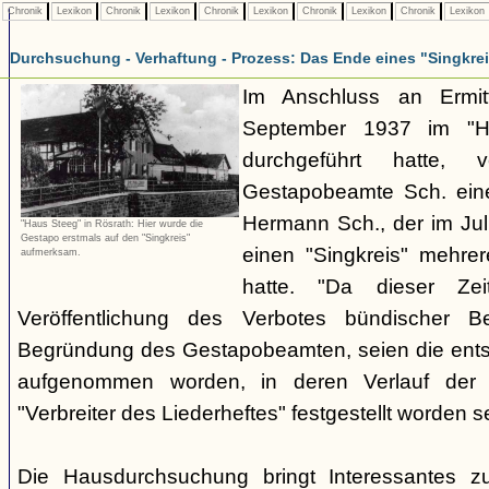
Chronik
Lexikon
Chronik
Lexikon
Chronik
Lexikon
Chronik
Lexikon
Chronik
Lexikon
Durchsuchung - Verhaftung - Prozess: Das Ende eines "Singkre
Im Anschluss an Ermit
September 1937 im "H
durchgeführt hatte, 
Gestapobeamte Sch. ein
Hermann Sch., der im Jul
"Haus Steeg" in Rösrath: Hier wurde die
Gestapo erstmals auf den "Singkreis"
einen "Singkreis" mehrer
aufmerksam.
hatte. "Da dieser Zei
Veröffentlichung des Verbotes bündischer Be
Begründung des Gestapobeamten, seien die ents
aufgenommen worden, in deren Verlauf der V
"Verbreiter des Liederheftes" festgestellt worden se
Die Hausdurchsuchung bringt Interessantes z