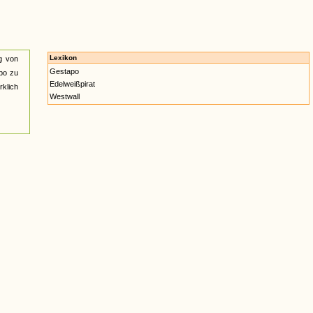
Lexikon
g von
Gestapo
po zu
Edelweißpirat
rklich
Westwall