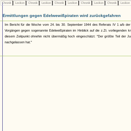
Chronik
Lexikon
Chronik
Lexikon
Chronik
Lexikon
Chronik
Lexikon
Chronik
Lexikon
Ermittlungen gegen Edelwewißpiraten wird zurückgefahren
Im Bericht für die Woche vom 24. bis 30. September 1944 des Referats IV 1 a/b der 
Vorgängen gegen sogenannte Edelweißpiraten im Hinblick auf die z.Zt. vorliegenden 
diesem Zeitpunkt ohnehin nicht übermäßig hoch eingeschätzt: "Der größte Teil der Ju
nachgelassen hat."