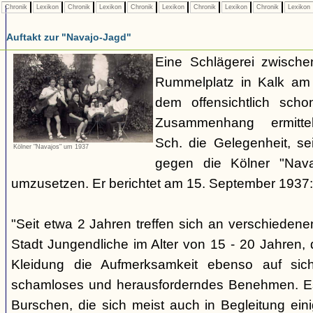
Chronik
Lexikon
Chronik
Lexikon
Chronik
Lexikon
Chronik
Lexikon
Chronik
Lexikon
Auftakt zur "Navajo-Jagd"
Eine Schlägerei zwisch
Rummelplatz in Kalk am
dem offensichtlich sch
Zusammenhang ermitte
Sch. die Gelegenheit, se
Kölner "Navajos" um 1937
gegen die Kölner "Nava
umzusetzen. Er berichtet am 15. September 1937:
"Seit etwa 2 Jahren treffen sich an verschieden
Stadt Jungendliche im Alter von 15 - 20 Jahren, d
Kleidung die Aufmerksamkeit ebenso auf sich
schamloses und herausforderndes Benehmen. Es 
Burschen, die sich meist auch in Begleitung ein