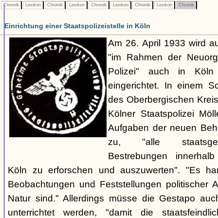
Chronik
Lexikon
Chronik
Lexikon
Chronik
Lexikon
Chronik
Lexikon
Chronik
Einrichtung einer Staatspolizeistelle in Köln
Am 26. April 1933 wird au
"im Rahmen der Neuorgan
Polizei" auch in Köln e
eingerichtet. In einem 
des Oberbergischen Kreise
Kölner Staatspolizei Möl
Aufgaben der neuen Behör
zu, "alle staatsgefä
Bestrebungen innerhalb
Köln zu erforschen und auszuwerten". "Es ha
Beobachtungen und Feststellungen politischer Art,
Natur sind." Allerdings müsse die Gestapo auc
unterrichtet werden, "damit die staatsfeind