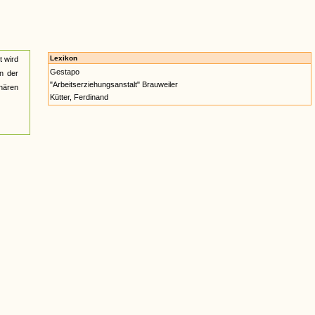
Lexikon
t wird
Gestapo
on der
"Arbeitserziehungsanstalt" Brauweiler
onären
Kütter, Ferdinand