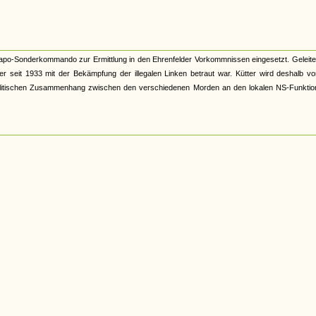
apo-Sonderkommando zur Ermittlung in den Ehrenfelder Vorkommnissen eingesetzt. Geleite
er seit 1933 mit der Bekämpfung der illegalen Linken betraut war. Kütter wird deshalb v
en politischen Zusammenhang zwischen den verschiedenen Morden an den lokalen NS-Funkti