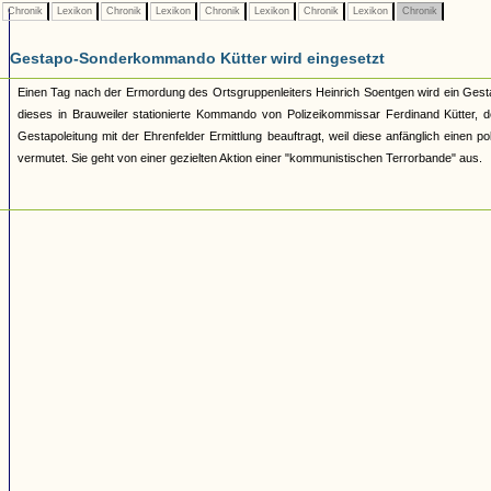
Chronik
Lexikon
Chronik
Lexikon
Chronik
Lexikon
Chronik
Lexikon
Chronik
Gestapo-Sonderkommando Kütter wird eingesetzt
Einen Tag nach der Ermordung des Ortsgruppenleiters Heinrich Soentgen wird ein Gest
dieses in Brauweiler stationierte Kommando von Polizeikommissar Ferdinand Kütter, d
Gestapoleitung mit der Ehrenfelder Ermittlung beauftragt, weil diese anfänglich ein
vermutet. Sie geht von einer gezielten Aktion einer "kommunistischen Terrorbande" aus.