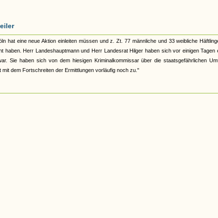
eiler
öln hat eine neue Aktion einleiten müssen und z. Zt. 77 männliche und 33 weibliche Häftling
acht haben. Herr Landeshauptmann und Herr Landesrat Hilger haben sich vor einigen Tagen 
r war. Sie haben sich von dem hiesigen Kriminalkommissar über die staatsgefährlichen Um
t mit dem Fortschreiten der Ermittlungen vorläufig noch zu."