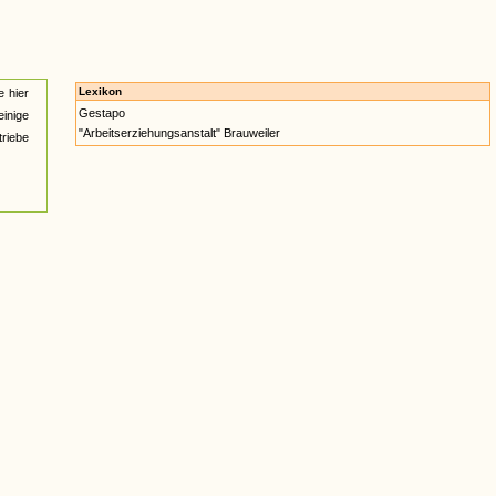
Lexikon
e hier
Gestapo
einige
"Arbeitserziehungsanstalt" Brauweiler
triebe