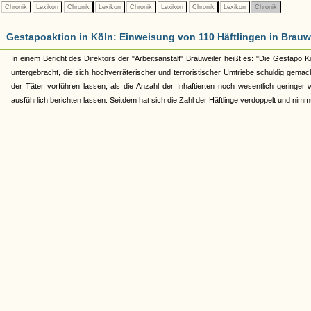
Chronik
Lexikon
Chronik
Lexikon
Chronik
Lexikon
Chronik
Lexikon
Chronik
Gestapoaktion in Köln: Einweisung von 110 Häftlingen in Brauw
In einem Bericht des Direktors der "Arbeitsanstalt" Brauweiler heißt es: "Die Gestapo K
untergebracht, die sich hochverräterischer und terroristischer Umtriebe schuldig gem
der Täter vorführen lassen, als die Anzahl der Inhaftierten noch wesentlich geringe
ausführlich berichten lassen. Seitdem hat sich die Zahl der Häftlinge verdoppelt und nimm