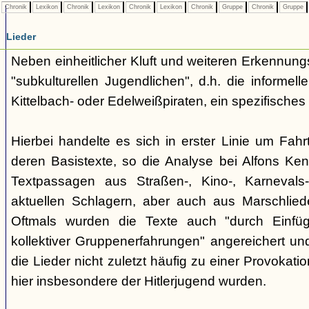
Chronik
Lexikon
Chronik
Lexikon
Chronik
Lexikon
Chronik
Gruppe
Chronik
Gruppe
Lieder
Neben einheitlicher Kluft und weiteren Erkennung
"subkulturellen Jugendlichen", d.h. die informe
Kittelbach- oder Edelweißpiraten, ein spezifisches 
Hierbei handelte es sich in erster Linie um Fahr
deren Basistexte, so die Analyse bei Alfons K
Textpassagen aus Straßen-, Kino-, Karnevals
aktuellen Schlagern, aber auch aus Marschlie
Oftmals wurden die Texte auch "durch Einfü
kollektiver Gruppenerfahrungen" angereichert und 
die Lieder nicht zuletzt häufig zu einer Provokat
hier insbesondere der Hitlerjugend wurden.