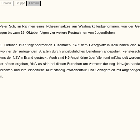
Chronik
Gruppe
Chronik
Peter Sch. im Rahmen eines Polizeieinsatzes am Waidmarkt festgenommen, von der Ge
Tagen bis zum 19. Oktober folgen vier weitere Festnahmen von Jugendlichen.
 21. Oktober 1937 folgendermaßen zusammen: "Auf dem Georgplatz in Köln haben eine A
e Anwohner der anliegenden Straßen durch ungebührliches Benehmen angepöbelt, Fenstersc
ms der NSV in Brand gesteckt. Auch sind HJ-Angehörige überfallen und mißhandelt worden
r hätten ergeben, "daß es sich bei diesen Burschen um Vertreter der sog. Navajos handel
Verhalten und ihre einheitliche Kluft ständig Zwischenfälle und Schlägereien mit Angehörig
n.