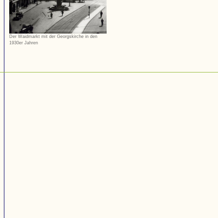
Der Waidmarkt mit der Georgskirche in den
1930er Jahren