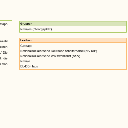
Gruppen
stapo
Navajos (Georgsplatz)
Lexikon
nzahl
Gestapo
heiben
Nationalsozialistische Deutsche Arbeiterpartei (NSDAP)
." Die
Nationalsozialistische Volkswohlfahrt (NSV)
t, die
Navajo
en von
EL-DE-Haus