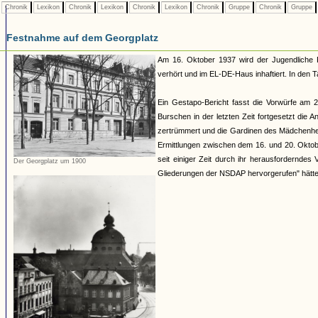
Chronik
Lexikon
Chronik
Lexikon
Chronik
Lexikon
Chronik
Gruppe
Chronik
Gruppe
Festnahme auf dem Georgplatz
Am 16. Oktober 1937 wird der Jugendliche 
verhört und im EL-DE-Haus inhaftiert. In den 
Ein Gestapo-Bericht fasst die Vorwürfe am
Burschen in der letzten Zeit fortgesetzt di
zertrümmert und die Gardinen des Mädchenhei
Ermittlungen zwischen dem 16. und 20. Oktobe
seit einiger Zeit durch ihr herausforderndes 
Der Georgplatz um 1900
Gliederungen der NSDAP hervorgerufen" hätte