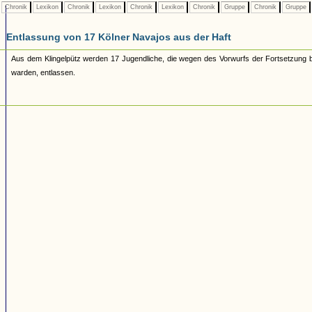
Chronik
Lexikon
Chronik
Lexikon
Chronik
Lexikon
Chronik
Gruppe
Chronik
Gruppe
Entlassung von 17 Kölner Navajos aus der Haft
Aus dem Klingelpütz werden 17 Jugendliche, die wegen des Vorwurfs der Fortsetzung bün
warden, entlassen.