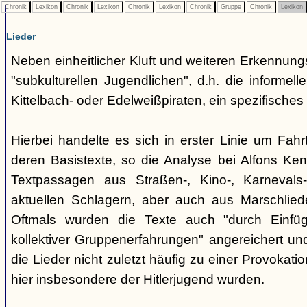
Chronik
Lexikon
Chronik
Lexikon
Chronik
Lexikon
Chronik
Gruppe
Chronik
Lexikon
Lieder
Neben einheitlicher Kluft und weiteren Erkennung
"subkulturellen Jugendlichen", d.h. die informe
Kittelbach- oder Edelweißpiraten, ein spezifisches 
Hierbei handelte es sich in erster Linie um Fahr
deren Basistexte, so die Analyse bei Alfons K
Textpassagen aus Straßen-, Kino-, Karnevals
aktuellen Schlagern, aber auch aus Marschlie
Oftmals wurden die Texte auch "durch Einfü
kollektiver Gruppenerfahrungen" angereichert und 
die Lieder nicht zuletzt häufig zu einer Provokat
hier insbesondere der Hitlerjugend wurden.