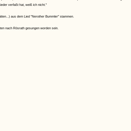
eder verfaßt hat, weiß ich nicht."
hätten...) aus dem Lied "Nerother Bummler" stammen.
hrten nach Rösrath gesungen worden sein.