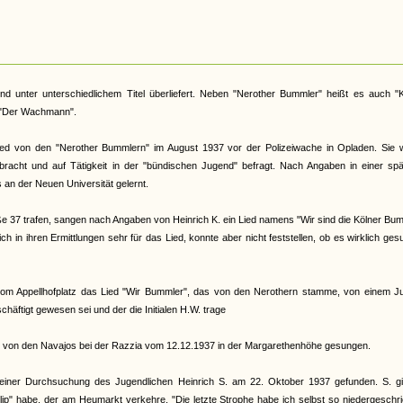
und unter unterschiedlichem Titel überliefert. Neben "Nerother Bummler" heißt es auch "
r "Der Wachmann".
ied von den "Nerother Bummlern" im August 1937 vor der Polizeiwache in Opladen. Sie 
gebracht und auf Tätigkeit in der "bündischen Jugend" befragt. Nach Angaben in einer sp
 an der Neuen Universität gelernt.
ße 37 trafen, sangen nach Angaben von Heinrich K. ein Lied namens "Wir sind die Kölner Bu
ch in ihren Ermittlungen sehr für das Lied, konnte aber nicht feststellen, ob es wirklich ge
vom Appellhofplatz das Lied "Wir Bummler", das von den Nerothern stamme, von einem J
häftigt gewesen sei und der die Initialen H.W. trage
 von den Navajos bei der Razzia vom 12.12.1937 in der Margarethenhöhe gesungen.
einer Durchsuchung des Jugendlichen Heinrich S. am 22. Oktober 1937 gefunden. S. gi
llip" habe, der am Heumarkt verkehre. "Die letzte Strophe habe ich selbst so niedergeschr