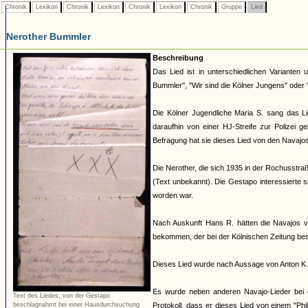
Chronik
Lexikon
Chronik
Lexikon
Chronik
Lexikon
Chronik
Gruppe
Lied
Nerother Bummler
Beschreibung
Das Lied ist in unterschiedlichen Varianten 
Bummler", "Wir sind die Kölner Jungens" ode
Die Kölner Jugendliche Maria S. sang das L
daraufhin von einer HJ-Streife zur Polizei 
Befragung hat sie dieses Lied von den Navajos
Die Nerother, die sich 1935 in der Rochusstra
(Text unbekannt). Die Gestapo interessierte si
worden war.
Nach Auskunft Hans R. hätten die Navajos 
bekommen, der bei der Kölnischen Zeitung besc
Dieses Lied wurde nach Aussage von Anton K.
Es wurde neben anderen Navajo-Lieder bei 
Text des Liedes, von der Gestapo
Protokoll, dass er dieses Lied von einem "Phi
beschlagnahmt bei einer Hausdurchsuchung