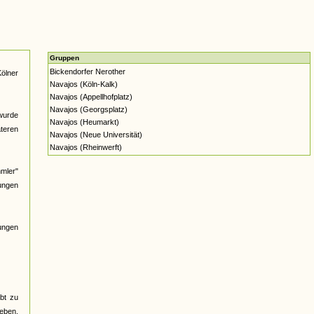
Gruppen
Bickendorfer Nerother
Kölner
Navajos (Köln-Kalk)
Navajos (Appellhofplatz)
Navajos (Georgsplatz)
wurde
Navajos (Heumarkt)
äteren
Navajos (Neue Universität)
Navajos (Rheinwerft)
mmler"
sungen
ungen
bt zu
ieben,