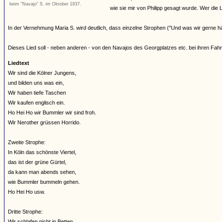
beim "Navajo" S. im Oktober 1937.
wie sie mir von Philipp gesagt wurde. Wer die Li
In der Vernehmung Maria S. wird deutlich, dass einzelne Strophen ("Und was wir gerne 
Dieses Lied soll - neben anderen - von den Navajos des Georgplatzes etc. bei ihren Fa
Liedtext
Wir sind die Kölner Jungens,
und bilden uns was ein,
Wir haben tiefe Taschen
Wir kaufen englisch ein.
Ho Hei Ho wir Bummler wir sind froh.
Wir Nerother grüssen Horrido.
Zweite Strophe:
In Köln das schönste Viertel,
das ist der grüne Gürtel,
da kann man abends sehen,
wie Bummler bummeln gehen.
Ho Hei Ho usw.
Dritte Strophe:
Wir schlafen nicht in Betten,