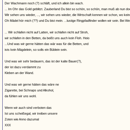
Der Wachmann noch (?) schläft, und ich allein bin wach.
... Im Ohr das Gold geblitzt. Zauberland Du bist so schön, so schön, man muß ab nun d
Wir sehen uns wieder, ..., wir sehen uns wieder, die Wirtschaft kennen wir schon, wo keine Gi
Oh Mädel hör mich (??) und Du bist mein. ...lustige Ringpfadfinder wollen wir sein. Bei Wein
... Wir schlafen nicht auf Latten, wir schlafen nicht auf Stroh,
wir schlafen in den Betten, da beißt uns auch kein Floh. Heio
...Und was wir gerne hätten das wär was für die Betten, und
ists kein Mägdelein, so solls ein Büblein sein.
Und was wir sehr bedauern, das ist der kalte Bauer(?),
der ist dazu verdammt zu
Kleben an der Wand.
Und was wir gerne hätten das wäre ne
Zigarette, bei Schnaps und Alkohol,
da fühlen wir uns wohl.
Wenn wir auch sind verboten das
Ist uns scheißegal, wir treiben unsere
Zoten wie Anno dazumal
XXX