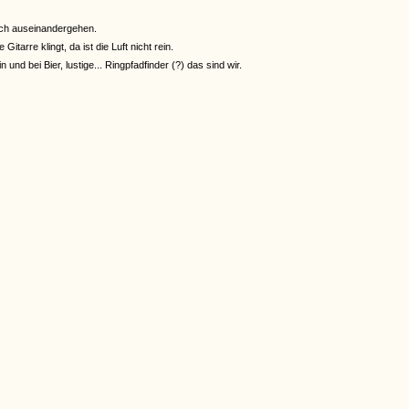
och auseinandergehen.
tarre klingt, da ist die Luft nicht rein.
 und bei Bier, lustige... Ringpfadfinder (?) das sind wir.