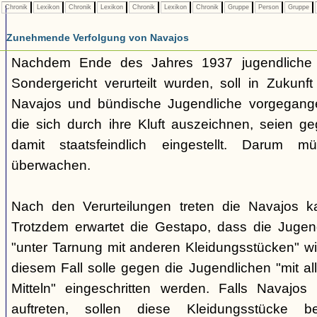
Chronik
Lexikon
Chronik
Lexikon
Chronik
Lexikon
Chronik
Gruppe
Person
Gruppe
Zunehmende Verfolgung von Navajos
Nachdem Ende des Jahres 1937 jugendliche
Sondergericht verurteilt wurden, soll in Zukunf
Navajos und bündische Jugendliche vorgegang
die sich durch ihre Kluft auszeichnen, seien ge
damit staatsfeindlich eingestellt. Darum 
überwachen.
Nach den Verurteilungen treten die Navajos ka
Trotzdem erwartet die Gestapo, dass die Jugen
"unter Tarnung mit anderen Kleidungsstücken" wi
diesem Fall solle gegen die Jugendlichen "mit a
Mitteln" eingeschritten werden. Falls Navajos i
auftreten, sollen diese Kleidungsstücke 