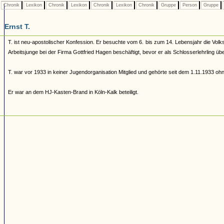
Chronik
Lexikon
Chronik
Lexikon
Chronik
Lexikon
Chronik
Gruppe
Person
Gruppe
Ernst T.
T. ist neu-apostolischer Konfession. Er besuchte vom 6. bis zum 14. Lebensjahr die Volk
Arbeitsjunge bei der Firma Gottfried Hagen beschäftigt, bevor er als Schlosserlehrling 
T. war vor 1933 in keiner Jugendorganisation Mitglied und gehörte seit dem 1.11.1933 o
Er war an dem HJ-Kasten-Brand in Köln-Kalk beteiligt.