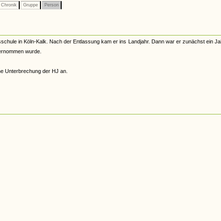
Chronik
Gruppe
Person
sschule in Köln-Kalk. Nach der Entlassung kam er ins Landjahr. Dann war er zunächst ein Ja
übernommen wurde.
hne Unterbrechung der HJ an.