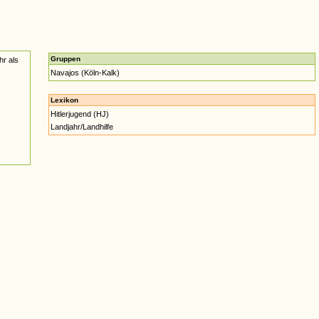
Gruppen
hr als
Navajos (Köln-Kalk)
Lexikon
Hitlerjugend (HJ)
Landjahr/Landhilfe