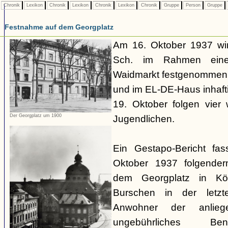
Chronik
Lexikon
Chronik
Lexikon
Chronik
Lexikon
Chronik
Gruppe
Person
Gruppe
Festnahme auf dem Georgplatz
Am 16. Oktober 1937 wir
Sch. im Rahmen eines
Waidmarkt festgenommen,
und im EL-DE-Haus inhafti
19. Oktober folgen vier
Der Georgplatz um 1900
Jugendlichen.
Ein Gestapo-Bericht fa
Oktober 1937 folgende
dem Georgplatz in Kö
Burschen in der letzte
Anwohner der anlieg
ungebührliches Be