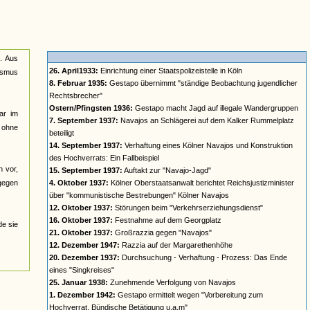
n. Aus
26. April1933:
Einrichtung einer Staatspolizeistelle in Köln
lismus
8. Februar 1935:
Gestapo übernimmt "ständige Beobachtung jugendlicher
Rechtsbrecher"
Ostern/Pfingsten 1936:
Gestapo macht Jagd auf illegale Wandergruppen
ar im
7. September 1937:
Navajos an Schlägerei auf dem Kalker Rummelplatz
n ohne
beteiligt
14. September 1937:
Verhaftung eines Kölner Navajos und Konstruktion
des Hochverrats: Ein Fallbeispiel
n vor,
15. September 1937:
Auftakt zur "Navajo-Jagd"
 gegen
4. Oktober 1937:
Kölner Oberstaatsanwalt berichtet Reichsjustizminister
über "kommunistische Bestrebungen" Kölner Navajos
12. Oktober 1937:
Störungen beim "Verkehrserziehungsdienst"
16. Oktober 1937:
Festnahme auf dem Georgplatz
de sie
21. Oktober 1937:
Großrazzia gegen "Navajos"
12. Dezember 1947:
Razzia auf der Margarethenhöhe
20. Dezember 1937:
Durchsuchung - Verhaftung - Prozess: Das Ende
eines "Singkreises"
25. Januar 1938:
Zunehmende Verfolgung von Navajos
1. Dezember 1942:
Gestapo ermittelt wegen "Vorbereitung zum
Hochverrat, Bündische Betätigung u.a.m"