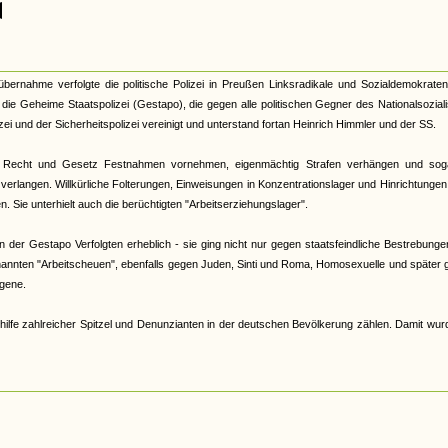
tübernahme verfolgte die politische Polizei in Preußen Linksradikale und Sozialdemokrate
33 die Geheime Staatspolizei (Gestapo), die gegen alle politischen Gegner des Nationalsozia
zei und der Sicherheitspolizei vereinigt und unterstand fortan Heinrich Himmler und der SS.
 Recht und Gesetz Festnahmen vornehmen, eigenmächtig Strafen verhängen und sog
verlangen. Willkürliche Folterungen, Einweisungen in Konzentrationslager und Hinrichtunge
 Sie unterhielt auch die berüchtigten "Arbeitserziehungslager".
der Gestapo Verfolgten erheblich - sie ging nicht nur gegen staatsfeindliche Bestrebunge
nannten "Arbeitscheuen", ebenfalls gegen Juden, Sinti und Roma, Homosexuelle und später
gene.
hilfe zahlreicher Spitzel und Denunzianten in der deutschen Bevölkerung zählen. Damit wur