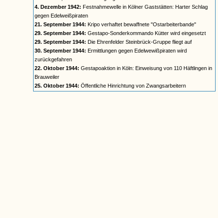
4. Dezember 1942:
Festnahmewelle in Kölner Gaststätten: Harter Schlag
gegen Edelweißpiraten
21. September 1944:
Kripo verhaftet bewaffnete "Ostarbeiterbande"
29. September 1944:
Gestapo-Sonderkommando Kütter wird eingesetzt
29. September 1944:
Die Ehrenfelder Steinbrück-Gruppe fliegt auf
30. September 1944:
Ermittlungen gegen Edelwewißpiraten wird
zurückgefahren
22. Oktober 1944:
Gestapoaktion in Köln: Einweisung von 110 Häftlingen in
Brauweiler
25. Oktober 1944:
Öffentliche Hinrichtung von Zwangsarbeitern