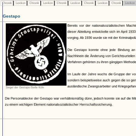
Chronik
Lexikon
Chronik
Lexikon
Chronik
Lexikon
Chronik
Lexikon
Chronik
Lexikon
Gestapo
Bereits vor der nationalsozialistischen Mach
dieser Abteilung entwickelte sich im April 19
vorging. Ab 1936 wurde sie mit der Kriminalpoli
Die Gestapo konnte ohne jede Bindung an
Nachhinein die Änderung von Gerichtsurteilen 
Verfahren gehörten zu ihren gängigen Methoden.
Im Laufe der Jahre wuchs die Gruppe der von 
sondern beispielsweise auch gegen die so ge
ausländische Zwangsarbeiter und Kriegsgefan
Siegel der Gestapo-Stelle Köln
Die Personaldecke der Gestapo war verhältnismäßig dünn, jedoch konnte sie auf die Mit
zu einem wichtigen Element nationalsozialistischer Herrschaftssicherung.