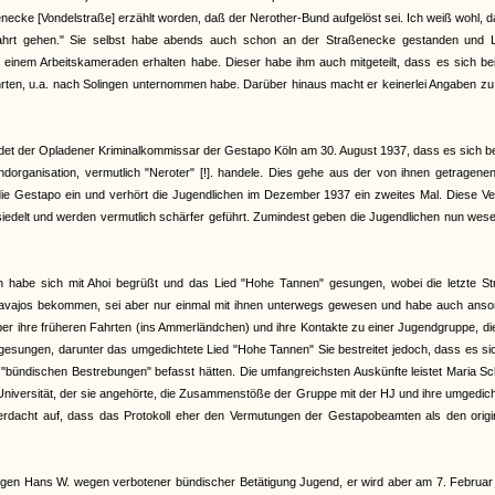
enecke [Vondelstraße] erzählt worden, daß der Nerother-Bund aufgelöst sei. Ich weiß wohl, 
hrt gehen." Sie selbst habe abends auch schon an der Straßenecke gestanden und L
on einem Arbeitskameraden erhalten habe. Dieser habe ihm auch mitgeteilt, dass es sich b
hrten, u.a. nach Solingen unternommen habe. Darüber hinaus macht er keinerlei Angaben zu
et der Opladener Kriminalkommissar der Gestapo Köln am 30. August 1937, dass es sich b
organisation, vermutlich "Neroter" [!]. handele. Dies gehe aus der von ihnen getragenen
 die Gestapo ein und verhört die Jugendlichen im Dezember 1937 ein zweites Mal. Diese V
iedelt und werden vermutlich schärfer geführt. Zumindest geben die Jugendlichen nun wese
an habe sich mit Ahoi begrüßt und das Lied "Hohe Tannen" gesungen, wobei die letzte St
Navajos bekommen, sei aber nur einmal mit ihnen unterwegs gewesen und habe auch anso
 über ihre früheren Fahrten (ins Ammerländchen) und ihre Kontakte zu einer Jugendgruppe, di
gesungen, darunter das umgedichtete Lied "Hohe Tannen" Sie bestreitet jedoch, dass es si
bündischen Bestrebungen" befasst hätten. Die umfangreichsten Auskünfte leistet Maria Sc
r Universität, der sie angehörte, die Zusammenstöße der Gruppe mit der HJ und ihre umgedic
 Verdacht auf, dass das Protokoll eher den Vermutungen der Gestapobeamten als den origi
gen Hans W. wegen verbotener bündischer Betätigung Jugend, er wird aber am 7. Februar