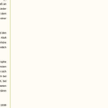
daß an
ieder
ei dem
 einer
ei den
 Kluft
erhöre
ntlich
rophe
nsten
e sich
ch bei
h. bei
hteten
nären
 1938