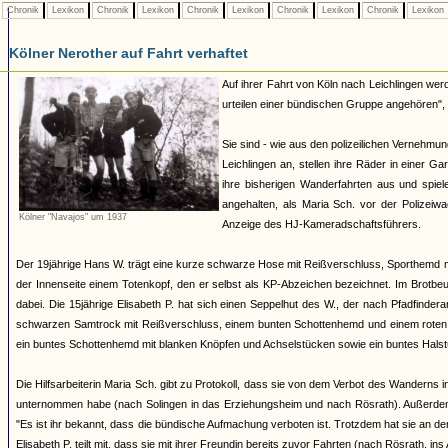
Chronik
Lexikon
Chronik
Lexikon
Chronik
Lexikon
Chronik
Lexikon
Chronik
Lexikon
Kölner Nerother auf Fahrt verhaftet
Auf ihrer Fahrt von Köln nach Leichlingen werd
urteilen einer bündischen Gruppe angehören", 
Sie sind - wie aus den polizeilichen Vernehm
Leichlingen an, stellen ihre Räder in einer G
ihre bisherigen Wanderfahrten aus und spiel
angehalten, als Maria Sch. vor der Polizei
Kölner "Navajos" um 1937
Anzeige des HJ-Kameradschaftsführers.
Der 19jährige Hans W. trägt eine kurze schwarze Hose mit Reißverschluss, Sporthemd 
der Innenseite einem Totenkopf, den er selbst als KP-Abzeichen bezeichnet. Im Brotbeut
dabei. Die 15jährige Elisabeth P. hat sich einen Seppelhut des W., der nach Pfadfinder
schwarzen Samtrock mit Reißverschluss, einem bunten Schottenhemd und einem roten Hal
ein buntes Schottenhemd mit blanken Knöpfen und Achselstücken sowie ein buntes Halst
Die Hilfsarbeiterin Maria Sch. gibt zu Protokoll, dass sie von dem Verbot des Wanderns
unternommen habe (nach Solingen in das Erziehungsheim und nach Rösrath). Außerdem 
"Es ist ihr bekannt, dass die bündische Aufmachung verboten ist. Trotzdem hat sie an den
Elisabeth P. teilt mit, dass sie mit ihrer Freundin bereits zuvor Fahrten (nach Rösrath, 