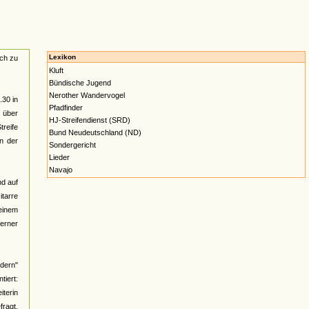
Lexikon
ach zu
Kluft
Bündische Jugend
Nerother Wandervogel
.30 in
Pfadfinder
n über
HJ-Streifendienst (SRD)
reife
Bund Neudeutschland (ND)
n der
Sondergericht
Lieder
Navajo
nd auf
itarre
 einem
ferner
üdern"
iert:
iterin
fragt,