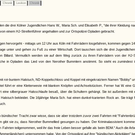
Chronik
Lexikon
Chronik
en die drei Kölner Jugendlichen Hans W., Maria Sch. und Elisabeth P., "die ihrer Kleidung n
von einem HJ-Streifenführer angehalten und zur Ortspolizei Opladen gebracht.
ungen hervorgeht - mittags um 12 Uhr aus Köln mit Fahrrädern losgefahren, kommen gegen 14
arage unter und gehen zu Fuß zu einer Wirtschaft. Dort tauschen sich die drei Jugendliche
en Billard. Vermutlich werden sie auf dem Weg zurück zu ihren Fahrrädern von der HJ-St
wache in Opladen das Lied von den Nerother Bummlern anstimmt. So steht es zumindest i
mit rot-buntem Halstuch, ND-Koppelschloss und Koppel mit eingekratztem Namen "Bobby" u
el führt er eine Kletterweste mit blanken Knöpfen und Achselstücken. Ferner hat W. eine G
art eine silbergrauer Halsschlaufe besaß, über die Schultern gehängt. Sie ist außerdem mit
stuch bekleidet. Die 16jährige Maria Sch. hat einen dunkel-karierten Rock an. Sie trägt 
uch.
 in bündischer Tracht zwar wisse, dass sie aber trotzdem zuvor zwei Fahrten mit "Fahrtenbr
gibt sie zu, dass Nerother Bummellied gesungen zu haben. Der Kriminalassistent komment
 Fahrten teilgenommen, weil ihr das freie Leben besser gefalle als beim BDM." Auch die Arbe
ins Ammerländchen) unternommen habe. Von der Ortspolizei auf ihre "bündischen Aktivitäten" be