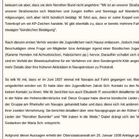
beteuert sie aber, dass sie dem Nerother-Bund nicht angehöre: "Mir ist an unserer Straß
unserer Straßenecke sich Mädchen und Jungen treffen und Sonntags auf Wanderfa
mitgesungen, sich aber nicht bündisch betätigt. W. führt aus, dass er seine Koppel v
Totenkopf um ein KP-Zeichen handele. W. gibt ebenfalls zu, dass er bereits mehrere Fa
etwaigen "bündischen Betätigung".
Nach diesem ersten Verhör werden die Jugendlichen nach Hause entlassen. Jedoch meld
Beschuldigten ohne Frage um Mitglieder bzw. Anhänger irgend einer Bündischen Jugend
(Karierte Hemden mit Achselstücken, Halstüchern pp.) hervor. Daraufhin schaltet sich
sind im Vorfeld der Beweisaufnahme für ein Verfahren vor dem Sondergericht Köln anges
mehr Details über ihre früheren Aktivitäten in Navajokreisen zu Protokoll.
So teilt W. mit, dass er im Juni 1937 einmal mit Navajos auf Fahrt gegangen sei. M
umgedichtet worden sei. Er habe über den Jugendlichen Jakob Sch. Kontakt zu den 
keinen Kontakt zu ihnen. Wie W. berichtet nun auch Elisabeth P. wesentlich detaillierter
in der Nähe der Hohenzollernbrücke traf. Diese Gruppe habe diverse bündische Lieder 
der Gruppe am Rheinufer um Navajos gehandelt habe und dass diese sich mit anderen "
ihrer zweiten Vernehmung. Sie berichtet detailliert über eine Navajogruppe an der Kölne
Lieder der "Nerother Bummler" und "Wir traben in die Weite." Dabei drängt sich der
Gedanken der Maria Sch. entspricht.
Aufgrund dieser Aussagen erhebt der Oberstaatsanwalt am 25. Januar 1938 Anklage ge