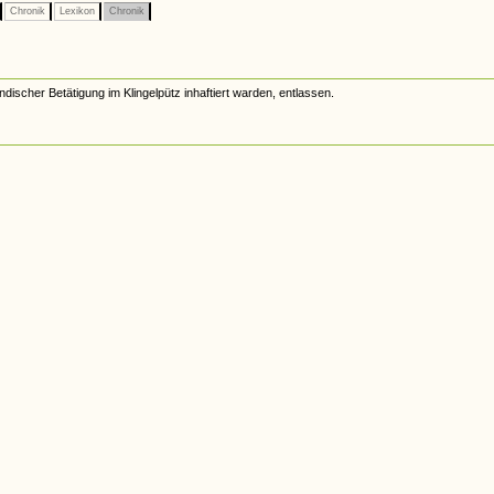
Chronik
Lexikon
Chronik
ischer Betätigung im Klingelpütz inhaftiert warden, entlassen.