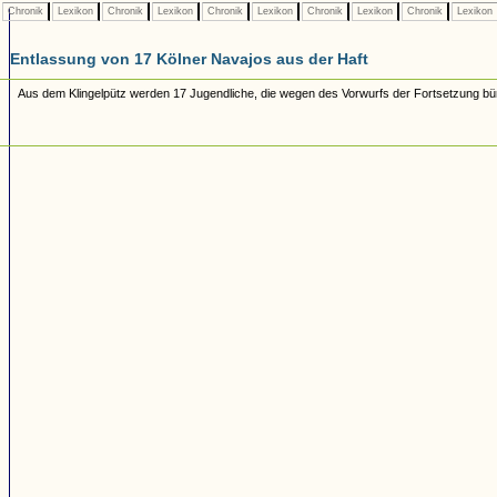
Chronik
Lexikon
Chronik
Lexikon
Chronik
Lexikon
Chronik
Lexikon
Chronik
Lexikon
Entlassung von 17 Kölner Navajos aus der Haft
Aus dem Klingelpütz werden 17 Jugendliche, die wegen des Vorwurfs der Fortsetzung bünd