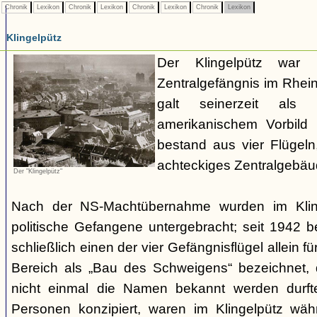
Chronik
Lexikon
Chronik
Lexikon
Chronik
Lexikon
Chronik
Lexikon
Klingelpütz
Der Klingelpütz war 
Zentralgefängnis im Rhei
galt seinerzeit als
amerikanischem Vorbild
bestand aus vier Flügeln
achteckiges Zentralgebäud
Der "Klingelpütz"
Nach der NS-Machtübernahme wurden im Kling
politische Gefangene untergebracht; seit 1942 
schließlich einen der vier Gefängnisflügel allein fü
Bereich als „Bau des Schweigens“ bezeichnet
nicht einmal die Namen bekannt werden durfte
Personen konzipiert, waren im Klingelpütz wäh