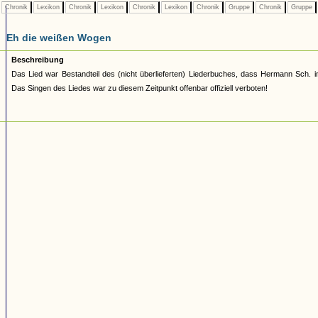
Chronik
Lexikon
Chronik
Lexikon
Chronik
Lexikon
Chronik
Gruppe
Chronik
Gruppe
Eh die weißen Wogen
Beschreibung
Das Lied war Bestandteil des (nicht überlieferten) Liederbuches, dass Hermann Sch. 
Das Singen des Liedes war zu diesem Zeitpunkt offenbar offiziell verboten!