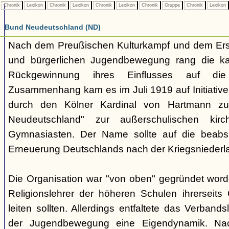
Chronik
Lexikon
Chronik
Lexikon
Chronik
Lexikon
Chronik
Gruppe
Chronik
Lexikon
Bund Neudeutschland (ND)
Nach dem Preußischen Kulturkampf und dem Erst
und bürgerlichen Jugendbewegung rang die ka
Rückgewinnung ihres Einflusses auf di
Zusammenhang kam es im Juli 1919 auf Initiative
durch den Kölner Kardinal von Hartmann z
Neudeutschland" zur außerschulischen kirc
Gymnasiasten. Der Name sollte auf die beabsic
Erneuerung Deutschlands nach der Kriegsniederl
Die Organisation war "von oben" gegründet word
Religionslehrer der höheren Schulen ihrerseit
leiten sollten. Allerdings entfaltete das Verband
der Jugendbewegung eine Eigendynamik. Nac