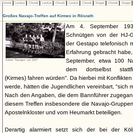
Chronik
Lexikon
Chronik
Lexikon
Chronik
Lexikon
Chronik
Gruppe
Chronik
Gruppe
Großes Navajo-Treffen auf Kirmes in Rösrath
Am 4. September 1937
Schnütgen von der HJ-Ge
der Gestapo telefonisch m
Erfahrung gebracht habe
September, etwa 100 N
Kölner "Navajos" um 1937
dem dortselbst stattf
(Kirmes) fahren würden". Da hierbei mit Konflikten
werde, hätten die Jugendlichen vereinbart, "sich 
Nach den Angaben, die dem Bannführer zugegang
diesem Treffen insbesondere die Navajo-Gruppen
Apostelnkloster und vom Heumarkt beteiligen.
Derartig alarmiert setzt sich der bei der K