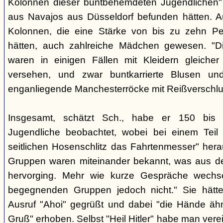
Kolonnen dieser buntbehemdeten Jugendlichen" 
aus Navajos aus Düsseldorf befunden hätten. A
Kolonnen, die eine Stärke von bis zu zehn Per
hätten, auch zahlreiche Mädchen gewesen. "Di
waren in einigen Fällen mit Kleidern gleicher
versehen, und zwar buntkarrierte Blusen un
enganliegende Manchesterröcke mit Reißverschlus
Insgesamt, schätzt Sch., habe er 150 bis 2
Jugendliche beobachtet, wobei bei einem Tei
seitlichen Hosenschlitz das Fahrtenmesser" hera
Gruppen waren miteinander bekannt, was aus de
hervorging. Mehr wie kurze Gespräche wechse
begegnenden Gruppen jedoch nicht." Sie hätt
Ausruf "Ahoi" gegrüßt und dabei "die Hände äh
Gruß" erhoben. Selbst "Heil Hitler" habe man ver