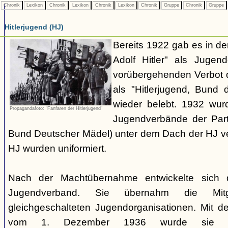
Chronik
Lexikon
Chronik
Lexikon
Chronik
Lexikon
Chronik
Gruppe
Chronik
Gruppe
Hitlerjugend (HJ)
Bereits 1922 gab es in 
Adolf Hitler" als Jugen
vorübergehenden Verbot d
als "Hitlerjugend, Bund 
wieder belebt. 1932 wurd
Propagandafoto: "Fanfaren der Hitlerjugend"
Jugendverbände der Part
Bund Deutscher Mädel) unter dem Dach der HJ vere
HJ wurden uniformiert.
Nach der Machtübernahme entwickelte sich 
Jugendverband. Sie übernahm die Mitgl
gleichgeschalteten Jugendorganisationen. Mit 
vom 1. Dezember 1936 wurde sie zu