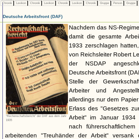
Chronik
Lexikon
Chronik
Lexikon
Chronik
Lexikon
Chronik
Gruppe
Person
Gruppe
Deutsche Arbeitsfront (DAF)
Nachdem das NS-Regime 
damit die gesamte Arbe
1933 zerschlagen hatten,
von Reichsleiter Robert Le
der NSDAP angeschl
Deutsche Arbeitsfront (DAF
Stelle der Gewerkschaf
Arbeiter und Angestel
allerdings nur dem Papie
Erlass des "Gesetzes zu
Arbeit" im Januar 1934 
"Rechenschaftsbericht" der DAF aus dem Jahr
1935
nach führerschaftlichem
arbeitenden "Treuhänder der Arbeit" versank