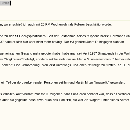
Person
er, wo er schließlich auch mit 25 RM Wochenlohn als Polierer beschäftigt wurde.
d zu den St-Georgspfadfindern. Seit der Festnahme seines "Sippenführers" Hermann Sch.
 habe er sich hier aber nicht mehr betätigt. Der HJ gehörte Josef D. hingegen nicht an.
m gemeinsamen Gesang mehr geboten habe, habe man seit April 1937 Singabende in der Wo
s "Singkreises" beteiligt, sondern solche stets nur mit Martin M. unternommen. "Hierbei traf
 haben." Eine Verabredung, sich erst unterwegs und eben "zufällig" zu treffen, so D. a
 ein Teil der dort verkehrenden Personen sei ihm und Martin M. zu "langweilig" geworden.
 erhalten. Auf "Vorhalt" musste D. zugeben, "dass uns allen bekannt war, dass es verbote
 aber nie geglaubt, dass etwa auch das Lied "Eh, die weißen Wogen" unter dieses Verbot 