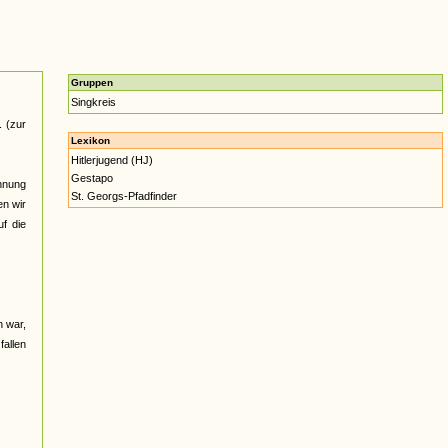
Gruppen
Singkreis
 (zur
Lexikon
Hitlerjugend (HJ)
Gestapo
hnung
St. Georgs-Pfadfinder
en wir
uf die
n war,
fallen