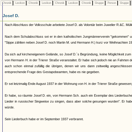
Chronik
Lexikon
Chronik
Lexikon
Chronik
Lexikon
Chronik
Gruppe
Person
Gruppe
Josef D.
Nach Abschluss der Volksschule arbeitete Josef D. als Volontär beim Juwelier R.&C. Müll
Nach dem Schulabschluss sei er in den katholischen Jungmännerverein "gekommen" un
"Sippe zählten neben Josef D. noch Martin M. und Hermann H.) kurz vor Weihnachten 1937
Da sich auf kircheneigenem Gelände, so Josef D.´s Begründung, keine Möglichkeit zu
von Hermann H. in der Trierer Straße veranstaltet. Er habe sich jedoch nie an Fahrten de
auch schon einmal zufällig die übrigen, denen wir uns dann zeitweilig angeschlossen
entsprechende Frage des Gestapobeamten, habe es nie gegeben.
Er sei letztmalig Ende August 1937 in der Wohnung von H. in der Trierer Straße gewesen;
Er habe, so räumte Josef D. ein, von Hermann Sch. auch ein Exemplar des Liederbuches
Lieder in russischer Singweise zu singen, dass aber solche gesungen wurden". Er habe
würde.
Sein Liederbuch habe er im September 1937 verbrannt.