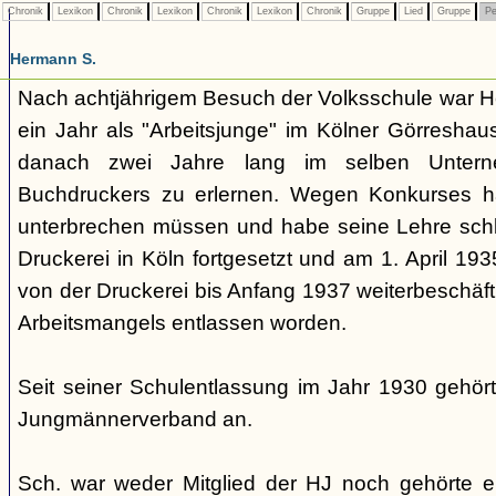
Chronik
Lexikon
Chronik
Lexikon
Chronik
Lexikon
Chronik
Gruppe
Lied
Gruppe
Pe
Hermann S.
Nach achtjährigem Besuch der Volksschule war H
ein Jahr als "Arbeitsjunge" im Kölner Görreshaus
danach zwei Jahre lang im selben Unter
Buchdruckers zu erlernen. Wegen Konkurses h
unterbrechen müssen und habe seine Lehre schli
Druckerei in Köln fortgesetzt und am 1. April 19
von der Druckerei bis Anfang 1937 weiterbeschäft
Arbeitsmangels entlassen worden.
Seit seiner Schulentlassung im Jahr 1930 gehör
Jungmännerverband an.
Sch. war weder Mitglied der HJ noch gehörte 