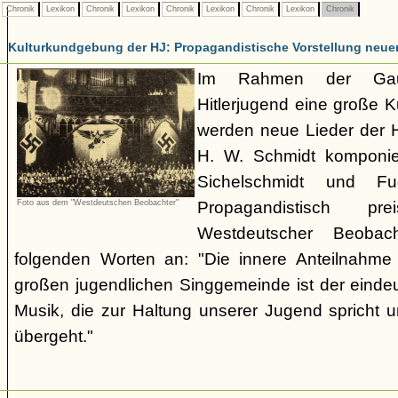
Chronik
Lexikon
Chronik
Lexikon
Chronik
Lexikon
Chronik
Lexikon
Chronik
Kulturkundgebung der HJ: Propagandistische Vorstellung neuer
Im Rahmen der Gauk
Hitlerjugend eine große 
werden neue Lieder der HJ
H. W. Schmidt komponie
Sichelschmidt und Fu
Foto aus dem "Westdeutschen Beobachter"
Propagandistisch pr
Westdeutscher Beobac
folgenden Worten an: "Die innere Anteilnahme 
großen jugendlichen Singgemeinde ist der eindeu
Musik, die zur Haltung unserer Jugend spricht un
übergeht."