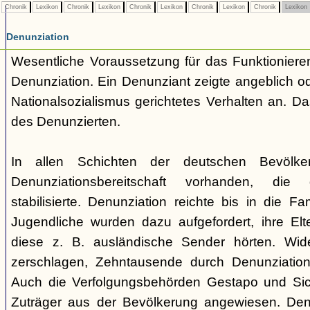
Chronik
Lexikon
Chronik
Lexikon
Chronik
Lexikon
Chronik
Lexikon
Chronik
Lexikon
Denunziation
Wesentliche Voraussetzung für das Funktionieren
Denunziation. Ein Denunziant zeigte angeblich o
Nationalsozialismus gerichtetes Verhalten an. Da
des Denunzierten.
In allen Schichten der deutschen Bevölke
Denunziationsbereitschaft vorhanden, die 
stabilisierte. Denunziation reichte bis in die Fa
Jugendliche wurden dazu aufgefordert, ihre Elte
diese z. B. ausländische Sender hörten. Wid
zerschlagen, Zehntausende durch Denunziation v
Auch die Verfolgungsbehörden Gestapo und Sich
Zuträger aus der Bevölkerung angewiesen. Den