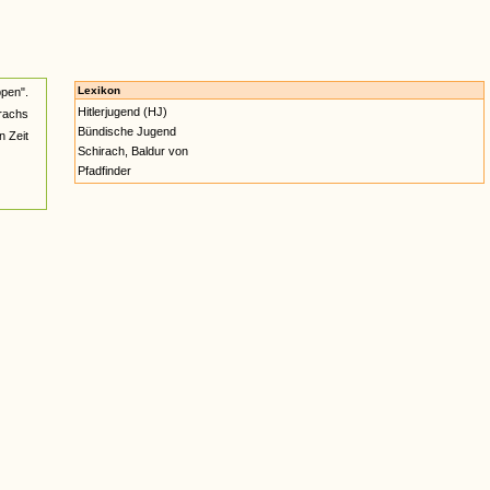
Lexikon
pen".
Hitlerjugend (HJ)
rachs
Bündische Jugend
n Zeit
Schirach, Baldur von
Pfadfinder