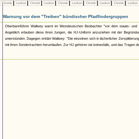
Chronik
Lexikon
Chronik
Lexikon
Chronik
Lexikon
Chronik
Lexikon
Chronik
Lexikon
Warnung vor dem "Treiben" bündischer Pfadfindergruppen
Oberbannführer Wallwey warnt im Westdeutschen Beobachter "vor dem staats- und vo
Angeblich erlauben diese ihren Jungen, die HJ-Uniform anzuziehen mit der Begründ
unterstünden. Dagegen erklärt Wallwey: "Die einzelnen sich in lächerlicher Zersplitter
mit ihren Sondertrachten herumlaufen. Zur HJ gehören sie keinesfalls, und das Tragen de