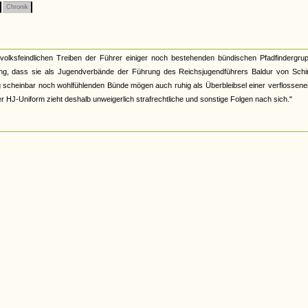
Chronik
lksfeindlichen Treiben der Führer einiger noch bestehenden bündischen Pfadfindergrup
ung, dass sie als Jugendverbände der Führung des Reichsjugendführers Baldur von Schi
ung scheinbar noch wohlfühlenden Bünde mögen auch ruhig als Überbleibsel einer verflossene
r HJ-Uniform zieht deshalb unweigerlich strafrechtliche und sonstige Folgen nach sich."