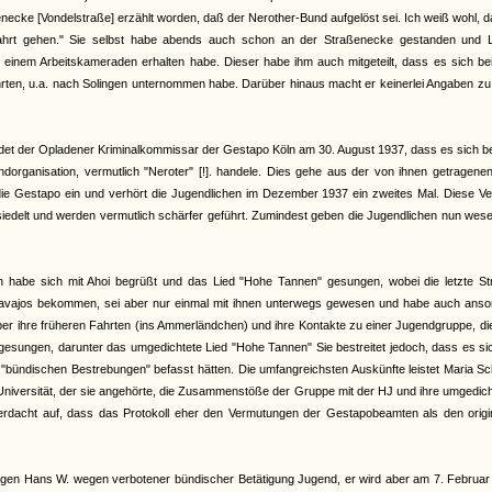
enecke [Vondelstraße] erzählt worden, daß der Nerother-Bund aufgelöst sei. Ich weiß wohl, 
hrt gehen." Sie selbst habe abends auch schon an der Straßenecke gestanden und L
on einem Arbeitskameraden erhalten habe. Dieser habe ihm auch mitgeteilt, dass es sich b
hrten, u.a. nach Solingen unternommen habe. Darüber hinaus macht er keinerlei Angaben zu
et der Opladener Kriminalkommissar der Gestapo Köln am 30. August 1937, dass es sich b
organisation, vermutlich "Neroter" [!]. handele. Dies gehe aus der von ihnen getragenen
 die Gestapo ein und verhört die Jugendlichen im Dezember 1937 ein zweites Mal. Diese V
iedelt und werden vermutlich schärfer geführt. Zumindest geben die Jugendlichen nun wese
an habe sich mit Ahoi begrüßt und das Lied "Hohe Tannen" gesungen, wobei die letzte St
Navajos bekommen, sei aber nur einmal mit ihnen unterwegs gewesen und habe auch anso
 über ihre früheren Fahrten (ins Ammerländchen) und ihre Kontakte zu einer Jugendgruppe, di
gesungen, darunter das umgedichtete Lied "Hohe Tannen" Sie bestreitet jedoch, dass es si
bündischen Bestrebungen" befasst hätten. Die umfangreichsten Auskünfte leistet Maria Sc
r Universität, der sie angehörte, die Zusammenstöße der Gruppe mit der HJ und ihre umgedic
 Verdacht auf, dass das Protokoll eher den Vermutungen der Gestapobeamten als den origi
gen Hans W. wegen verbotener bündischer Betätigung Jugend, er wird aber am 7. Februar