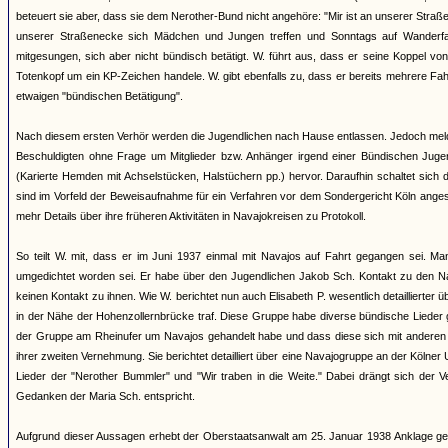
beteuert sie aber, dass sie dem Nerother-Bund nicht angehöre: "Mir ist an unserer Straß
unserer Straßenecke sich Mädchen und Jungen treffen und Sonntags auf Wanderfa
mitgesungen, sich aber nicht bündisch betätigt. W. führt aus, dass er seine Koppel v
Totenkopf um ein KP-Zeichen handele. W. gibt ebenfalls zu, dass er bereits mehrere Fa
etwaigen "bündischen Betätigung".
Nach diesem ersten Verhör werden die Jugendlichen nach Hause entlassen. Jedoch meld
Beschuldigten ohne Frage um Mitglieder bzw. Anhänger irgend einer Bündischen Jugend
(Karierte Hemden mit Achselstücken, Halstüchern pp.) hervor. Daraufhin schaltet sich
sind im Vorfeld der Beweisaufnahme für ein Verfahren vor dem Sondergericht Köln anges
mehr Details über ihre früheren Aktivitäten in Navajokreisen zu Protokoll.
So teilt W. mit, dass er im Juni 1937 einmal mit Navajos auf Fahrt gegangen sei. M
umgedichtet worden sei. Er habe über den Jugendlichen Jakob Sch. Kontakt zu den 
keinen Kontakt zu ihnen. Wie W. berichtet nun auch Elisabeth P. wesentlich detaillierter
in der Nähe der Hohenzollernbrücke traf. Diese Gruppe habe diverse bündische Lieder 
der Gruppe am Rheinufer um Navajos gehandelt habe und dass diese sich mit anderen "
ihrer zweiten Vernehmung. Sie berichtet detailliert über eine Navajogruppe an der Kölne
Lieder der "Nerother Bummler" und "Wir traben in die Weite." Dabei drängt sich der
Gedanken der Maria Sch. entspricht.
Aufgrund dieser Aussagen erhebt der Oberstaatsanwalt am 25. Januar 1938 Anklage ge