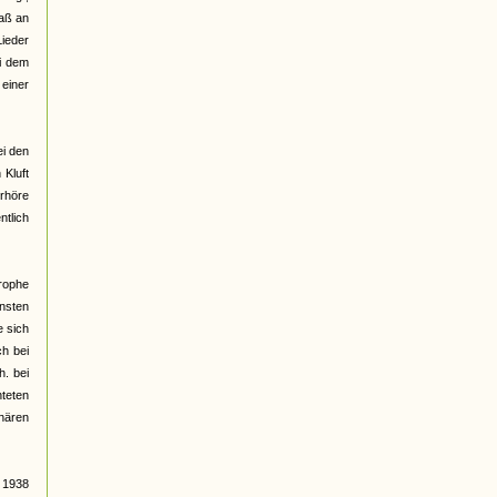
daß an
ieder
ei dem
 einer
ei den
 Kluft
erhöre
ntlich
rophe
nsten
e sich
ch bei
h. bei
hteten
nären
 1938