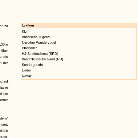
Lexikon
ach zu
Kluft
Bündische Jugend
Nerother Wandervogel
.30 in
Pfadfinder
n über
HJ-Streifendienst (SRD)
reife
Bund Neudeutschland (ND)
n der
Sondergericht
Lieder
Navajo
nd auf
itarre
 einem
ferner
üdern"
iert:
iterin
fragt,