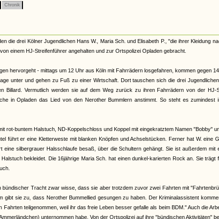
Chronik
en die drei Kölner Jugendlichen Hans W., Maria Sch. und Elisabeth P., "die ihrer Kleidung n
von einem HJ-Streifenführer angehalten und zur Ortspolizei Opladen gebracht.
ungen hervorgeht - mittags um 12 Uhr aus Köln mit Fahrrädern losgefahren, kommen gegen 14
arage unter und gehen zu Fuß zu einer Wirtschaft. Dort tauschen sich die drei Jugendliche
en Billard. Vermutlich werden sie auf dem Weg zurück zu ihren Fahrrädern von der HJ-St
wache in Opladen das Lied von den Nerother Bummlern anstimmt. So steht es zumindest i
mit rot-buntem Halstuch, ND-Koppelschloss und Koppel mit eingekratztem Namen "Bobby" u
el führt er eine Kletterweste mit blanken Knöpfen und Achselstücken. Ferner hat W. eine G
art eine silbergrauer Halsschlaufe besaß, über die Schultern gehängt. Sie ist außerdem mit
stuch bekleidet. Die 16jährige Maria Sch. hat einen dunkel-karierten Rock an. Sie trägt 
uch.
 in bündischer Tracht zwar wisse, dass sie aber trotzdem zuvor zwei Fahrten mit "Fahrtenbr
gibt sie zu, dass Nerother Bummellied gesungen zu haben. Der Kriminalassistent komment
 Fahrten teilgenommen, weil ihr das freie Leben besser gefalle als beim BDM." Auch die Arbe
ins Ammerländchen) unternommen habe. Von der Ortspolizei auf ihre "bündischen Aktivitäten" be