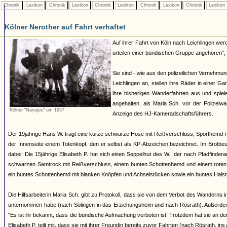
Chronik
Lexikon
Chronik
Lexikon
Chronik
Lexikon
Chronik
Lexikon
Chronik
Lexikon
Kölner Nerother auf Fahrt verhaftet
Auf ihrer Fahrt von Köln nach Leichlingen werd
urteilen einer bündischen Gruppe angehören", 
Sie sind - wie aus den polizeilichen Vernehm
Leichlingen an, stellen ihre Räder in einer G
ihre bisherigen Wanderfahrten aus und spiel
angehalten, als Maria Sch. vor der Polizei
Kölner "Navajos" um 1937
Anzeige des HJ-Kameradschaftsführers.
Der 19jährige Hans W. trägt eine kurze schwarze Hose mit Reißverschluss, Sporthemd 
der Innenseite einem Totenkopf, den er selbst als KP-Abzeichen bezeichnet. Im Brotbeut
dabei. Die 15jährige Elisabeth P. hat sich einen Seppelhut des W., der nach Pfadfinder
schwarzen Samtrock mit Reißverschluss, einem bunten Schottenhemd und einem roten Hal
ein buntes Schottenhemd mit blanken Knöpfen und Achselstücken sowie ein buntes Halst
Die Hilfsarbeiterin Maria Sch. gibt zu Protokoll, dass sie von dem Verbot des Wanderns
unternommen habe (nach Solingen in das Erziehungsheim und nach Rösrath). Außerdem 
"Es ist ihr bekannt, dass die bündische Aufmachung verboten ist. Trotzdem hat sie an den
Elisabeth P. teilt mit, dass sie mit ihrer Freundin bereits zuvor Fahrten (nach Rösrath, 