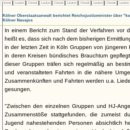
Chronik
Lexikon
Chronik
Lexikon
Chronik
Lexikon
Chronik
Lexikon
Chronik
Lexikon
Kölner Oberstaatsanwalt berichtet Reichsjustizminister über 
Kölner Navajos
In einem Bericht zum Stand der Verfahren vor 
heißt es, dass sich nach dem bisherigen Ermittlu
in der letzten Zeit in Köln Gruppen von jüngeren 
in deren Kreisen bündisches Brauchtum gepfleg
dieser Gruppen träfen sich regelmäßig an best
und veranstalteten Fahrten in die nähere Umg
Zusammenkünften und Fahrten werden u.a. Liede
gesungen.
"Zwischen den einzelnen Gruppen und HJ-Ange
Zusammenstöße stattgefunden, die zumeist du
Jugend nahestehenden Personen absichtlich her